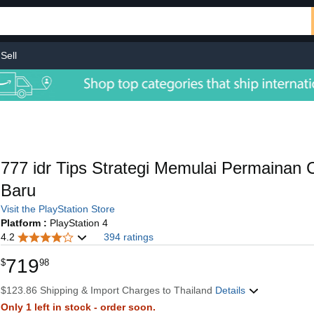
Sell
777 idr Tips Strategi Memulai Permainan 
Baru
Visit the PlayStation Store
Platform :
PlayStation 4
4.2
394 ratings
719
$
98
$123.86 Shipping & Import Charges to Thailand
Details
Only 1 left in stock - order soon.