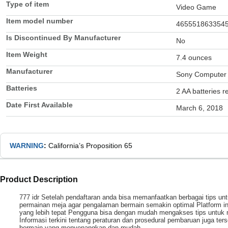
Type of item
Video Game
Item model number
465551863354
Is Discontinued By Manufacturer
No
Item Weight
7.4 ounces
Manufacturer
Sony Computer 
Batteries
2 AA batteries r
Date First Available
March 6, 2018
WARNING
:
California’s Proposition 65
Product Description
777 idr Setelah pendaftaran anda bisa memanfaatkan berbagai tips un
permainan meja agar pengalaman bermain semakin optimal Platform ini
yang lebih tepat Pengguna bisa dengan mudah mengakses tips untuk me
Informasi terkini tentang peraturan dan prosedural pembaruan juga te
bermain yang menyenangkan dan mudah