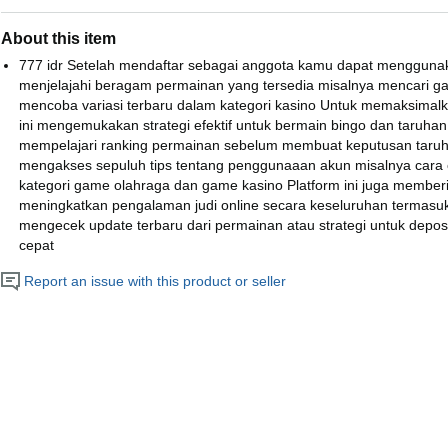
About this item
777 idr Setelah mendaftar sebagai anggota kamu dapat menggunak
menjelajahi beragam permainan yang tersedia misalnya mencari 
mencoba variasi terbaru dalam kategori kasino Untuk memaksima
ini mengemukakan strategi efektif untuk bermain bingo dan taruhan
mempelajari ranking permainan sebelum membuat keputusan taruha
mengakses sepuluh tips tentang penggunaaan akun misalnya cara c
kategori game olahraga dan game kasino Platform ini juga memberi
meningkatkan pengalaman judi online secara keseluruhan termasuk
mengecek update terbaru dari permainan atau strategi untuk deposi
cepat
Report an issue with this product or seller