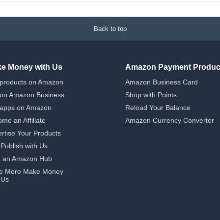
Back to top
e Money with Us
Amazon Payment Produc
 products on Amazon
Amazon Business Card
 on Amazon Business
Shop with Points
 apps on Amazon
Reload Your Balance
me an Affiliate
Amazon Currency Converter
rtise Your Products
-Publish with Us
t an Amazon Hub
e More Make Money
 Us