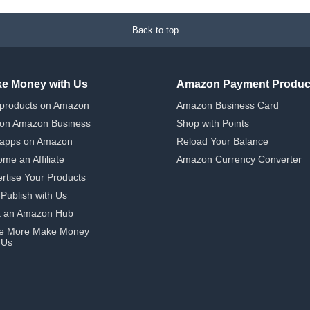
Back to top
e Money with Us
Amazon Payment Produc
 products on Amazon
Amazon Business Card
 on Amazon Business
Shop with Points
 apps on Amazon
Reload Your Balance
me an Affiliate
Amazon Currency Converter
rtise Your Products
-Publish with Us
t an Amazon Hub
e More Make Money
 Us