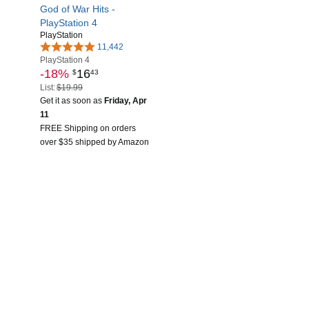
God of War Hits -
PlayStation 4
PlayStation
11,442
PlayStation 4
-18%
16
$
43
List:
$19.99
Get it as soon as
Friday, Apr
11
FREE Shipping on orders
over $35 shipped by Amazon