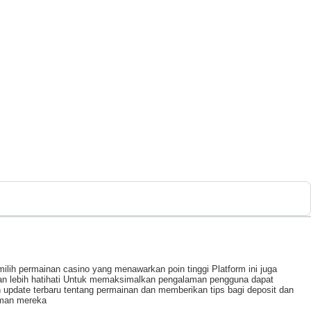
lih permainan casino yang menawarkan poin tinggi Platform ini juga
san lebih hatihati Untuk memaksimalkan pengalaman pengguna dapat
an update terbaru tentang permainan dan memberikan tips bagi deposit dan
aman mereka