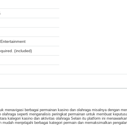
5
Entertainment
equired. (included)
tuk menavigasi berbagai permainan kasino dan olahraga misalnya dengan memi
an olahraga seperti menganalisis peringkat permainan untuk membuat keputu
ara kategori kasino dan aktivitas olahraga Selain itu platform ini menawark
an mudah menjelajahi berbagai kategori permain dan memaksimalkan pengal