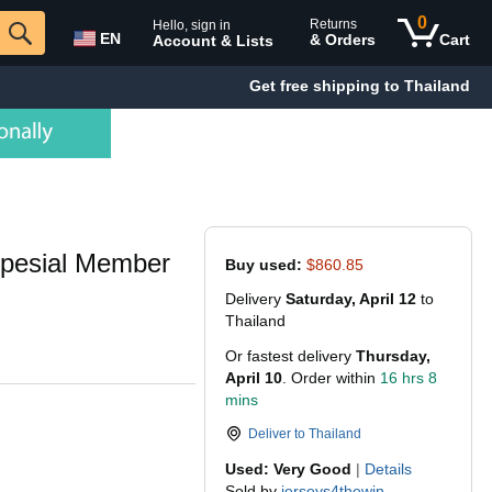
0
Returns
Hello, sign in
EN
& Orders
Cart
Account & Lists
Get free shipping to Thailand
Spesial Member
Buy used:
$860.85
Delivery
Saturday, April 12
to
Thailand
Or fastest delivery
Thursday,
April 10
. Order within
16 hrs 8
mins
Deliver to
Thailand
Used: Very Good
|
Details
Sold by
jerseys4thewin