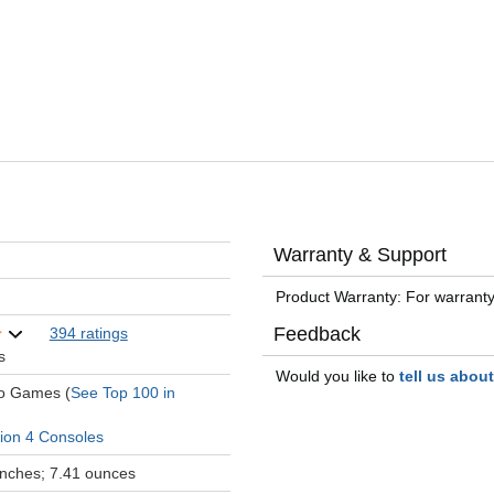
Warranty & Support
Product Warranty: For warranty
Feedback
394 ratings
s
Would you like to
tell us abou
eo Games (
See Top 100 in
tion 4 Consoles
 inches; 7.41 ounces