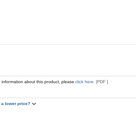
 information about this product, please
click here.
[PDF ]
t a lower price?