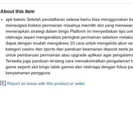
About this item
apk batoto Setelah pendaftaran selesai kamu bisa menggunakan be
menavigasi koleksi permainan misalnya memilih slot yang menawark
menerapkan strategi dalam bingo Platform ini menyediakan tips unt
olahraga seperi menganalisis peringkat permainan sebelum melak
dapat dengan mudah mengakses 10 cara untuk mengelola akun sepe
kategori casino dan sports dan panduan keamanan deposit serta pen
untuk pembaruan permainan atau upgrade aplikasi agar pengala
Tersedia juga panduan tentang cara memaksimalkan pengalaman b
game seperti slot bingo table games dan olahraga dengan fokus 
kenyamanan pengguna
Report an issue with this product or seller