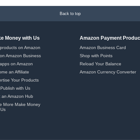
Back to top
e Money with Us
Amazon Payment Produc
 products on Amazon
Amazon Business Card
 on Amazon Business
Shop with Points
 apps on Amazon
Reload Your Balance
me an Affiliate
Amazon Currency Converter
rtise Your Products
-Publish with Us
t an Amazon Hub
e More Make Money
 Us