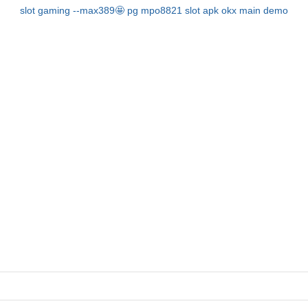
slot gaming --max389🤩
pg
mpo8821 slot
apk okx
main demo