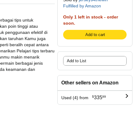
Fulfilled by Amazon
Only 1 left in stock - order
rbagai tips untuk
soon.
an poin tinggi atau
uk penggunaan efektif di
Add to cart
ukan taruhan Kamu juga
rti beralih cepat antara
arikan Pelajari tips terbaru
manmu makin menarik
Add to List
ermain berbagai jenis
pada keamanan dan
Other sellers on Amazon
$
335
99
Used (4) from