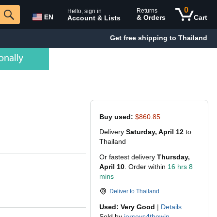
0
Returns
Hello, sign in
EN
& Orders
Cart
Account & Lists
Get free shipping to Thailand
Buy used:
$860.85
Delivery
Saturday, April 12
to
Thailand
Or fastest delivery
Thursday,
April 10
. Order within
16 hrs 8
mins
Deliver to
Thailand
Used: Very Good
|
Details
Sold by
jerseys4thewin