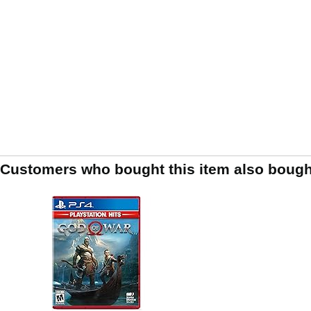
Customers who bought this item also bough