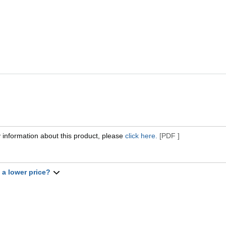
 information about this product, please
click here.
[PDF ]
t a lower price?