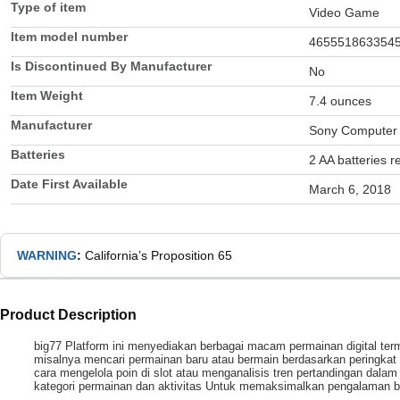
Type of item
Video Game
Item model number
465551863354
Is Discontinued By Manufacturer
No
Item Weight
7.4 ounces
Manufacturer
Sony Computer 
Batteries
2 AA batteries r
Date First Available
March 6, 2018
WARNING
:
California’s Proposition 65
Product Description
big77 Platform ini menyediakan berbagai macam permainan digital te
misalnya mencari permainan baru atau bermain berdasarkan peringkat
cara mengelola poin di slot atau menganalisis tren pertandingan dala
kategori permainan dan aktivitas Untuk memaksimalkan pengalaman b