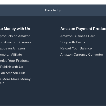
Back to top
e Money with Us
Amazon Payment Produc
 products on Amazon
Amazon Business Card
 on Amazon Business
Shop with Points
 apps on Amazon
Reload Your Balance
me an Affiliate
Amazon Currency Converter
rtise Your Products
-Publish with Us
t an Amazon Hub
e More Make Money
 Us