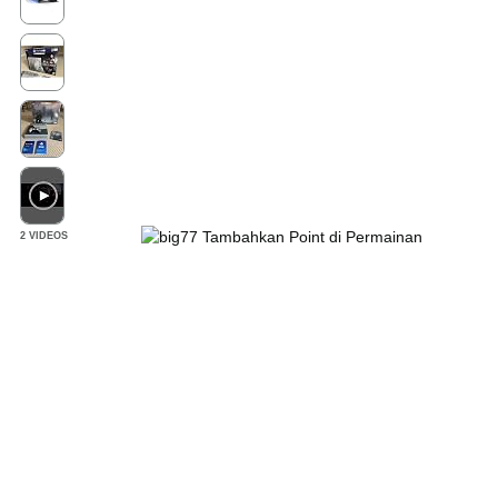
2 VIDEOS