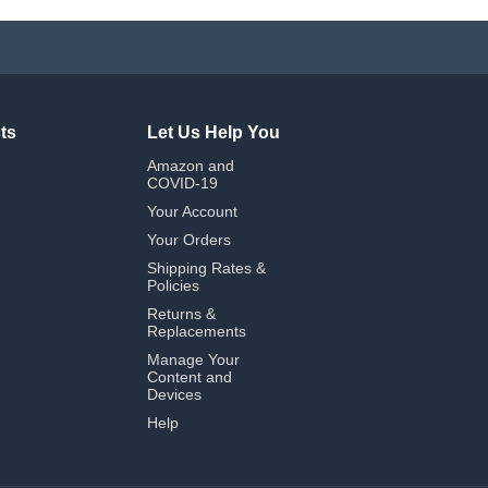
ts
Let Us Help You
Amazon and
COVID-19
Your Account
Your Orders
Shipping Rates &
Policies
Returns &
Replacements
Manage Your
Content and
Devices
Help