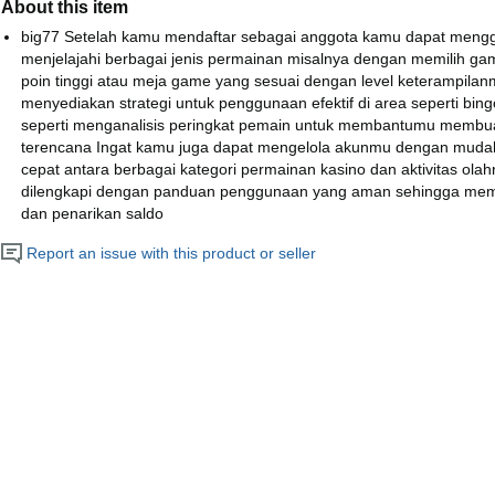
About this item
big77 Setelah kamu mendaftar sebagai anggota kamu dapat mengg
menjelajahi berbagai jenis permainan misalnya dengan memilih g
poin tinggi atau meja game yang sesuai dengan level keterampilanm
menyediakan strategi untuk penggunaan efektif di area seperti bin
seperti menganalisis peringkat pemain untuk membantumu membua
terencana Ingat kamu juga dapat mengelola akunmu dengan mudah
cepat antara berbagai kategori permainan kasino dan aktivitas olahra
dilengkapi dengan panduan penggunaan yang aman sehingga mem
dan penarikan saldo
Report an issue with this product or seller