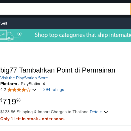
Sell
big77 Tambahkan Point di Permainan
Visit the PlayStation Store
Platform :
PlayStation 4
4.2
394 ratings
719
$
98
$123.86 Shipping & Import Charges to Thailand
Details
Only 1 left in stock - order soon.