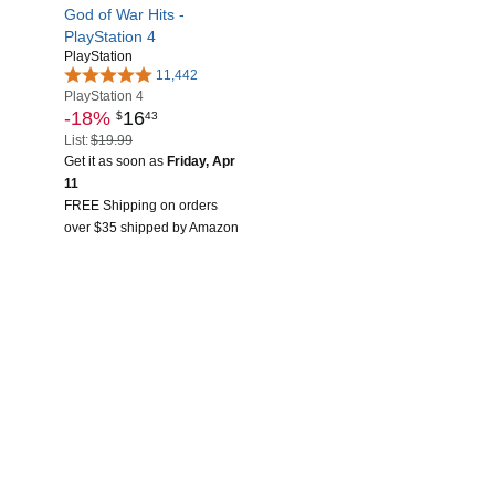
God of War Hits -
PlayStation 4
PlayStation
11,442
PlayStation 4
-18%
16
$
43
List:
$19.99
Get it as soon as
Friday, Apr
11
FREE Shipping on orders
over $35 shipped by Amazon