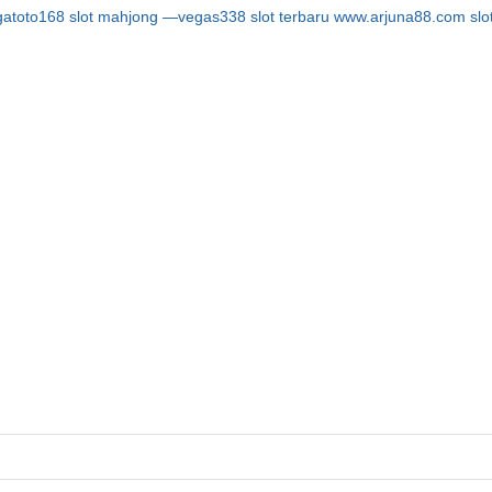
gatoto168
slot mahjong —vegas338
slot terbaru www.arjuna88.com
slo