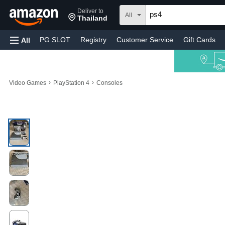
Deliver to
All
Thailand
PG SLOT
Registry
Customer Service
Gift Cards
All
›
›
Video Games
PlayStation 4
Consoles