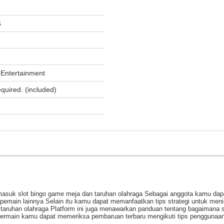
5
Entertainment
equired. (included)
rmasuk slot bingo game meja dan taruhan olahraga Sebagai anggota kamu dap
 pemain lainnya Selain itu kamu dapat memanfaatkan tips strategi untuk men
m taruhan olahraga Platform ini juga menawarkan panduan tentang bagaimana s
ermain kamu dapat memeriksa pembaruan terbaru mengikuti tips penggunaan 