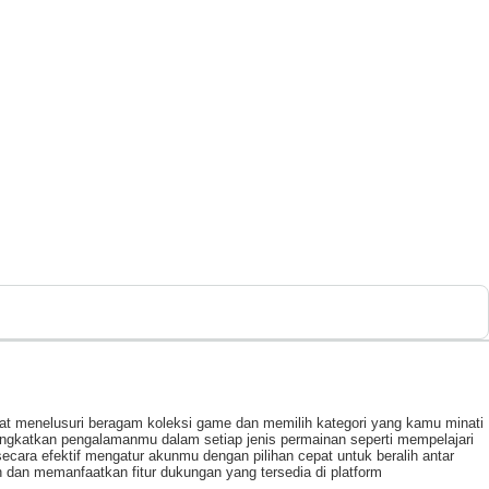
at menelusuri beragam koleksi game dan memilih kategori yang kamu minati
ingkatkan pengalamanmu dalam setiap jenis permainan seperti mempelajari
ecara efektif mengatur akunmu dengan pilihan cepat untuk beralih antar
dan memanfaatkan fitur dukungan yang tersedia di platform