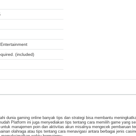
5
Entertainment
equired. (included)
jahi dunia gaming online banyak tips dan strategi bisa membantu meningkatk
mudah Platform ini juga menyediakan tips tentang cara memilih game yang se
 untuk manajemen poin dan aktivitas akun misalnya mengecek pembaruan terki
an olahraga atau tips tentang cara menavigasi antara berbagai jenis casin
an memaksimalkan waktu bermainmu