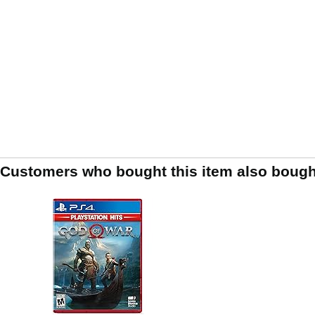
Customers who bought this item also bough