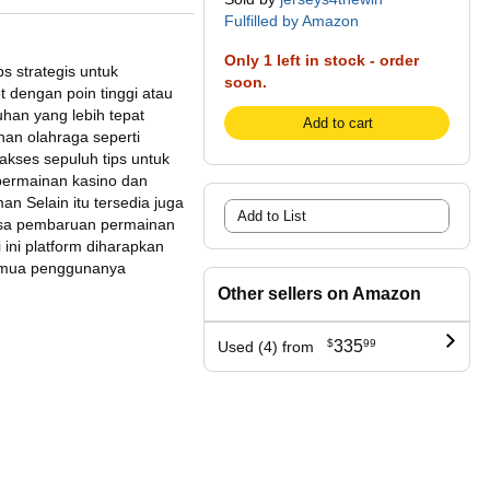
Fulfilled by Amazon
Only 1 left in stock - order
s strategis untuk
soon.
 dengan poin tinggi atau
han yang lebih tepat
Add to cart
han olahraga seperti
akses sepuluh tips untuk
permainan kasino dan
n Selain itu tersedia juga
Add to List
ksa pembaruan permainan
 ini platform diharapkan
emua penggunanya
Other sellers on Amazon
$
335
99
Used (4) from