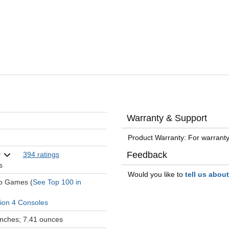
Warranty & Support
Product Warranty: For warranty
Feedback
394 ratings
s
Would you like to
tell us abou
eo Games (
See Top 100 in
tion 4 Consoles
 inches; 7.41 ounces