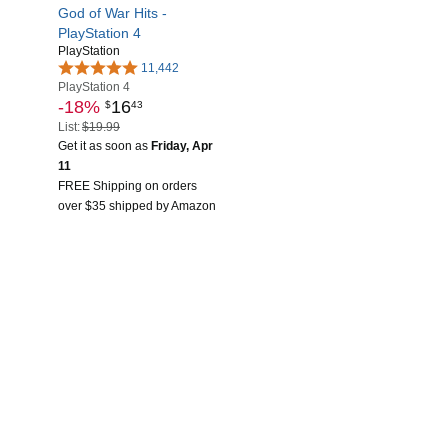
God of War Hits -
PlayStation 4
PlayStation
11,442
PlayStation 4
-18%
16
$
43
List:
$19.99
Get it as soon as
Friday, Apr
11
FREE Shipping on orders
over $35 shipped by Amazon