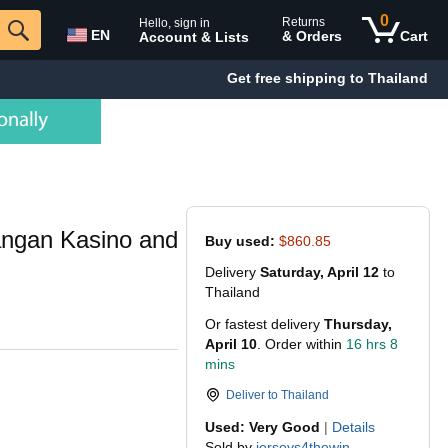
0
Returns
Hello, sign in
EN
& Orders
Cart
Account & Lists
Get free shipping to Thailand
angan Kasino and
Buy used:
$860.85
Delivery
Saturday, April 12
to
Thailand
Or fastest delivery
Thursday,
April 10
. Order within
16 hrs 8
mins
Deliver to
Thailand
Used: Very Good
|
Details
Sold by
jerseys4thewin