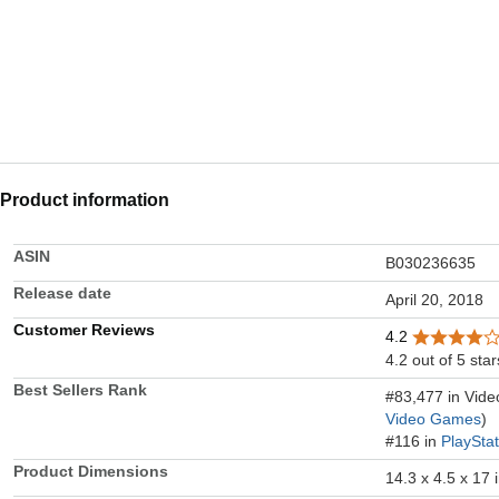
Product information
ASIN
B030236635
Release date
April 20, 2018
Customer Reviews
4.2
4.2 out of 5 star
Best Sellers Rank
#83,477 in Vid
Video Games
)
#116 in
PlaySta
Product Dimensions
14.3 x 4.5 x 17