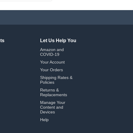
ts
Let Us Help You
Amazon and
COVID-19
Your Account
Your Orders
Shipping Rates &
Policies
Returns &
Replacements
Manage Your
Content and
Devices
Help