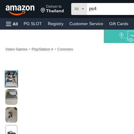
Deliver to
All
Thailand
PG SLOT
Registry
Customer Service
Gift Cards
All
›
›
Video Games
PlayStation 4
Consoles