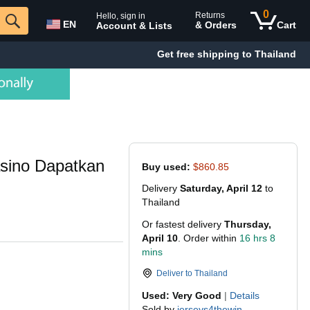
0
Returns
Hello, sign in
EN
& Orders
Cart
Account & Lists
Get free shipping to Thailand
asino Dapatkan
Buy used:
$860.85
Delivery
Saturday, April 12
to
Thailand
Or fastest delivery
Thursday,
April 10
. Order within
16 hrs 8
mins
Deliver to
Thailand
Used: Very Good
|
Details
Sold by
jerseys4thewin