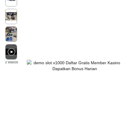
2 VIDEOS