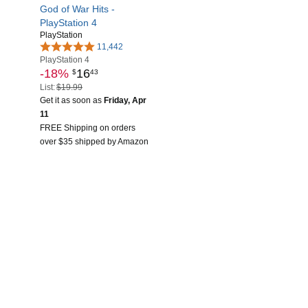
God of War Hits -
PlayStation 4
PlayStation
11,442
PlayStation 4
-18%
16
$
43
List:
$19.99
Get it as soon as
Friday, Apr
11
FREE Shipping on orders
over $35 shipped by Amazon