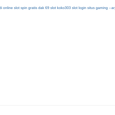
di online
slot spin gratis
dak 69 slot
koko303 slot login
situs gaming --a