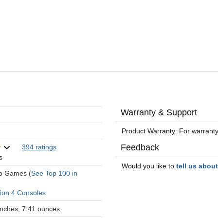
Warranty & Support
Product Warranty: For warranty
Feedback
394 ratings
s
Would you like to
tell us abou
eo Games (
See Top 100 in
tion 4 Consoles
 inches; 7.41 ounces