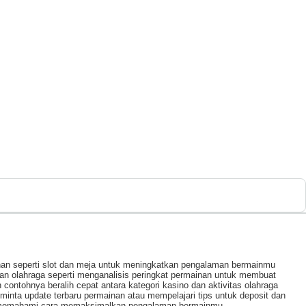
inan seperti slot dan meja untuk meningkatkan pengalaman bermainmu
uhan olahraga seperti menganalisis peringkat permainan untuk membuat
ontohnya beralih cepat antara kategori kasino dan aktivitas olahraga
nta update terbaru permainan atau mempelajari tips untuk deposit dan
 dan memahami cara memaksimalkan pengalaman bermainmu