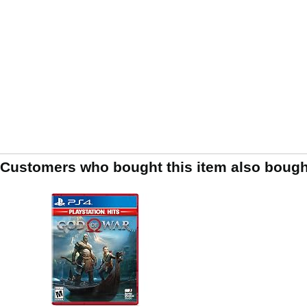
Customers who bought this item also bough