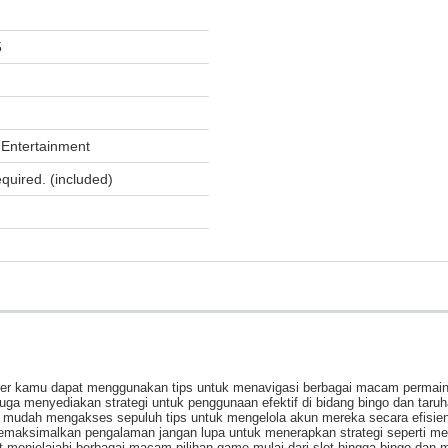
5
Entertainment
equired. (included)
egister kamu dapat menggunakan tips untuk menavigasi berbagai macam perma
 juga menyediakan strategi untuk penggunaan efektif di bidang bingo dan tar
 mudah mengakses sepuluh tips untuk mengelola akun mereka secara efisien c
aksimalkan pengalaman jangan lupa untuk menerapkan strategi seperti memi
pat menjelajahi berbagai macam pilihan game mulai dari slot hingga bingo