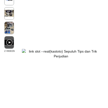
2 VIDEOS