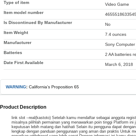
Type of item
Video Game
Item model number
465551863354
Is Discontinued By Manufacturer
No
Item Weight
7.4 ounces
Manufacturer
Sony Computer 
Batteries
2 AA batteries r
Date First Available
March 6, 2018
WARNING
:
California’s Proposition 65
Product Description
link slot --real(kastoto) Setelah kamu mendaftar sebagai anggota r
misalnya pilihlah permainan yang menawarkan poin tinggi Platform ini
keputusan lebih matang dan hatihati Selain itu pengguna dapat dengan
lengkap dengan panduan penggunaan yang aman dan praktis Untuk mem
penarikan withdrawal yang lebih cepat Dengan informasi ini kamu da