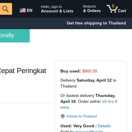
0
Returns
Hello, sign in
EN
& Orders
Cart
Account & Lists
Get free shipping to Thailand
Cepat Peringkat
Buy used:
$860.85
Delivery
Saturday, April 12
to
Thailand
Or fastest delivery
Thursday,
April 10
. Order within
16 hrs 8
mins
Deliver to
Thailand
Used: Very Good
|
Details
Sold by
jerseys4thewin