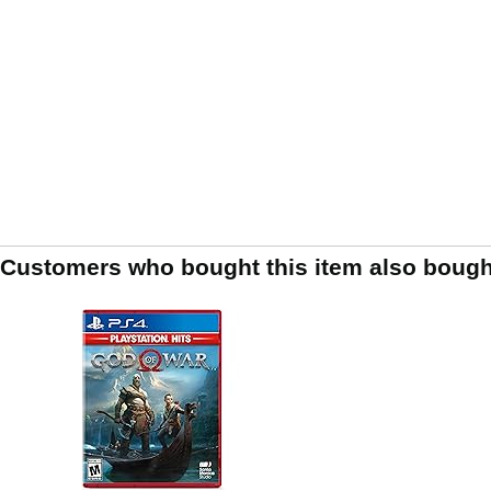
Customers who bought this item also bough