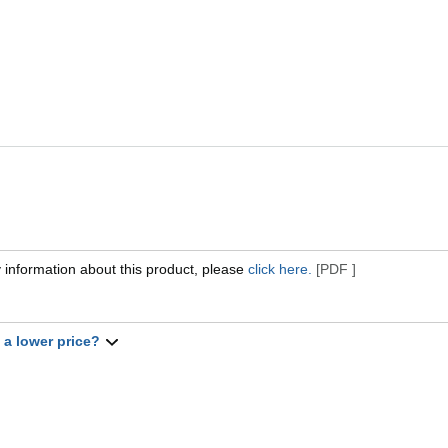
 information about this product, please
click here.
[PDF ]
t a lower price?