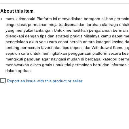
About this item
masuk timnas4d Platform ini menyediakan beragam pilihan permainan
bingo klasik permainan meja tradisional dan taruhan olahraga u
yang menyukai tantangan Untuk memastikan pengalaman bermain y
dilengkapi dengan tips dan strategi praktis Misalnya kamu dapat me
pengelolaan akun yaitu cara cepat beralih antara kategori kasino d
tentang permainan favorit atau tips deposit danWithdrawal Kamu 
sepuluh cara untuk meningkatkan penggunaan platform secara kes
mengikuti panduan agar navigasi mudah di berbagai kategori permain
menawarkan akses gratis untuk trial permainan baru dan informasi 
dalam aplikasi
Report an issue with this product or seller