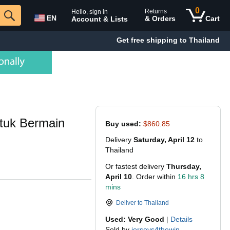
0
Returns
Hello, sign in
EN
& Orders
Cart
Account & Lists
Get free shipping to Thailand
tuk Bermain
Buy used:
$860.85
Delivery
Saturday, April 12
to
Thailand
Or fastest delivery
Thursday,
April 10
. Order within
16 hrs 8
mins
Deliver to
Thailand
Used: Very Good
|
Details
Sold by
jerseys4thewin