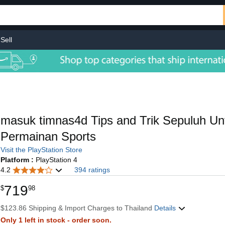
Sell
masuk timnas4d Tips and Trik Sepuluh Un
Permainan Sports
Visit the PlayStation Store
Platform :
PlayStation 4
4.2
394 ratings
719
$
98
$123.86 Shipping & Import Charges to Thailand
Details
Only 1 left in stock - order soon.