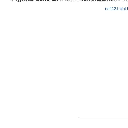
ns2121 slot l