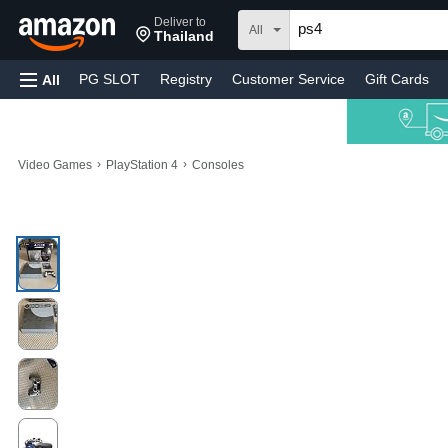
Deliver to
All
Thailand
PG SLOT
Registry
Customer Service
Gift Cards
All
›
›
Video Games
PlayStation 4
Consoles