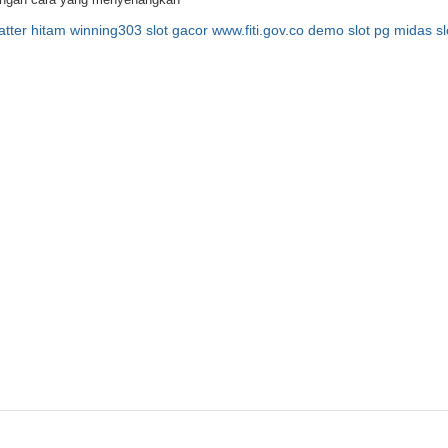
atter hitam winning303
slot gacor www.fiti.gov.co
demo slot pg midas
s