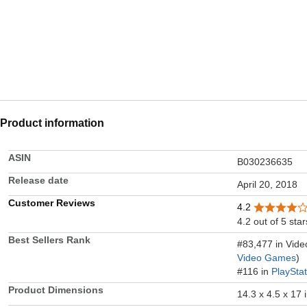
Product information
ASIN
B030236635
Release date
April 20, 2018
Customer Reviews
4.2
4.2 out of 5 star
Best Sellers Rank
#83,477 in Vid
Video Games
)
#116 in
PlaySta
Product Dimensions
14.3 x 4.5 x 17