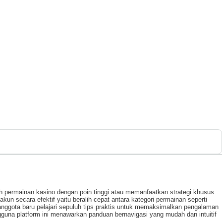
 permainan kasino dengan poin tinggi atau memanfaatkan strategi khusus
un secara efektif yaitu beralih cepat antara kategori permainan seperti
 anggota baru pelajari sepuluh tips praktis untuk memaksimalkan pengalaman
na platform ini menawarkan panduan bernavigasi yang mudah dan intuitif