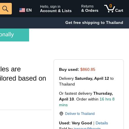
0
Returns
Hello, sign in
EN
& Orders
Cart
Account & Lists
Get free shipping to Thailand
les are
Buy used:
$860.85
ilored based on
Delivery
Saturday, April 12
to
Thailand
Or fastest delivery
Thursday,
April 10
. Order within
16 hrs 8
mins
Deliver to
Thailand
Used: Very Good
|
Details
Sold by
jerseys4thewin