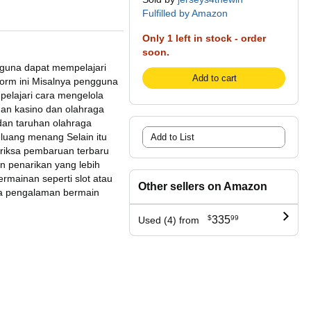
Fulfilled by Amazon
Only 1 left in stock - order
soon.
gguna dapat mempelajari
Add to cart
form ini Misalnya pengguna
elajari cara mengelola
inan kasino dan olahraga
dan taruhan olahraga
luang menang Selain itu
Add to List
iksa pembaruan terbaru
n penarikan yang lebih
rmainan seperti slot atau
Other sellers on Amazon
ga pengalaman bermain
$
335
99
Used (4) from