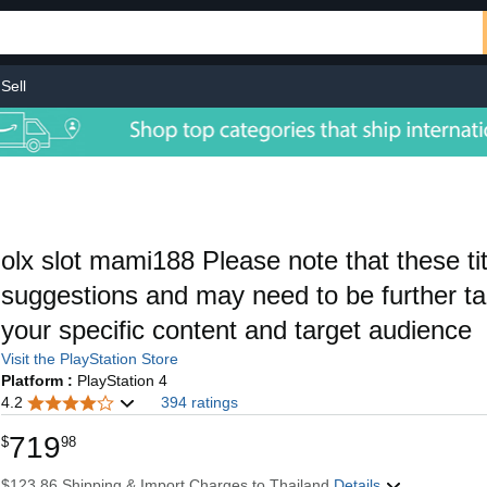
Sell
olx slot mami188 Please note that these tit
suggestions and may need to be further ta
your specific content and target audience
Visit the PlayStation Store
Platform :
PlayStation 4
4.2
394 ratings
719
$
98
$123.86 Shipping & Import Charges to Thailand
Details