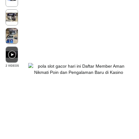
2 VIDEOS