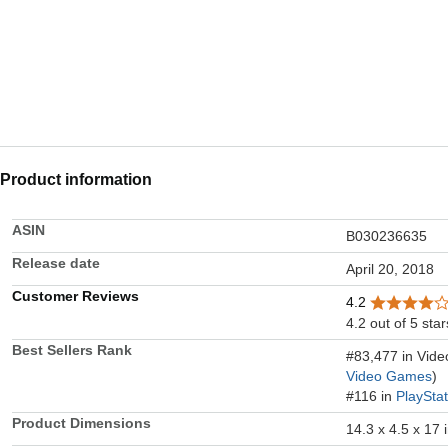
Product information
ASIN
B030236635
Release date
April 20, 2018
Customer Reviews
4.2
4.2 out of 5 star
Best Sellers Rank
#83,477 in Vid
Video Games
)
#116 in
PlaySta
Product Dimensions
14.3 x 4.5 x 17