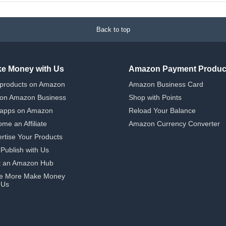
Back to top
e Money with Us
Amazon Payment Produc
 products on Amazon
Amazon Business Card
 on Amazon Business
Shop with Points
 apps on Amazon
Reload Your Balance
me an Affiliate
Amazon Currency Converter
rtise Your Products
-Publish with Us
t an Amazon Hub
e More Make Money
 Us