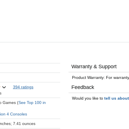
Warranty & Support
Product Warranty: For warranty
Feedback
394 ratings
s
Would you like to
tell us abou
eo Games (
See Top 100 in
tion 4 Consoles
 inches; 7.41 ounces