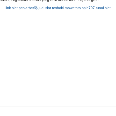
link slot pesiarbet🚀
judi slot teshoki
mawatoto
spin707
tunai slot