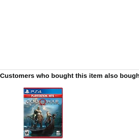
Customers who bought this item also bough