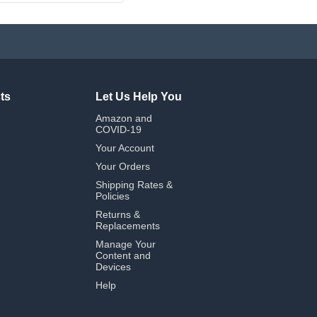
ts
Let Us Help You
Amazon and
COVID-19
Your Account
Your Orders
Shipping Rates &
Policies
Returns &
Replacements
Manage Your
Content and
Devices
Help