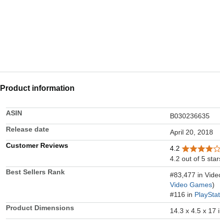
Product information
ASIN
B030236635
Release date
April 20, 2018
Customer Reviews
4.2
4.2 out of 5 star
Best Sellers Rank
#83,477 in Vid
Video Games
)
#116 in
PlaySta
Product Dimensions
14.3 x 4.5 x 17