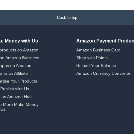
Back to top
e Money with Us
Amazon Payment Produc
 products on Amazon
Amazon Business Card
 on Amazon Business
Shop with Points
 apps on Amazon
Reload Your Balance
me an Affiliate
Amazon Currency Converter
rtise Your Products
-Publish with Us
t an Amazon Hub
e More Make Money
 Us