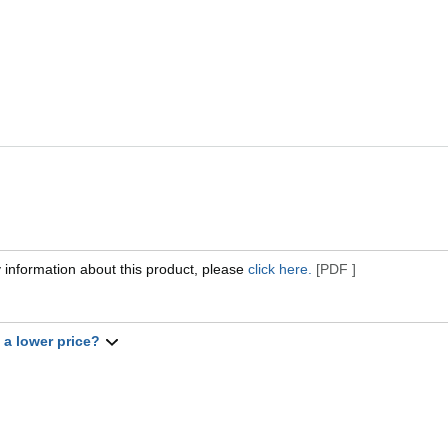
 information about this product, please
click here.
[PDF ]
t a lower price?