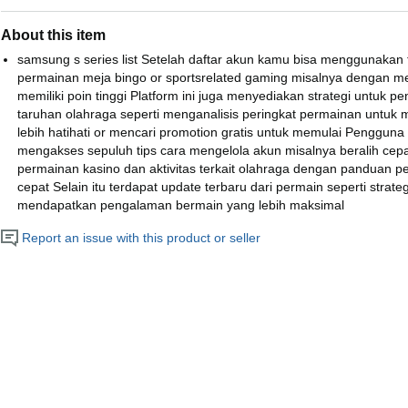
About this item
samsung s series list Setelah daftar akun kamu bisa menggunakan t
permainan meja bingo or sportsrelated gaming misalnya dengan m
memiliki poin tinggi Platform ini juga menyediakan strategi untuk p
taruhan olahraga seperti menganalisis peringkat permainan untu
lebih hatihati or mencari promotion gratis untuk memulai Penggu
mengakses sepuluh tips cara mengelola akun misalnya beralih cepa
permainan kasino dan aktivitas terkait olahraga dengan panduan
cepat Selain itu terdapat update terbaru dari permain seperti stra
mendapatkan pengalaman bermain yang lebih maksimal
Report an issue with this product or seller