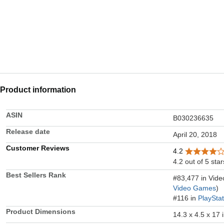
Product information
ASIN
B030236635
Release date
April 20, 2018
Customer Reviews
4.2
4.2 out of 5 star
Best Sellers Rank
#83,477 in Vid
Video Games
)
#116 in
PlaySta
Product Dimensions
14.3 x 4.5 x 17