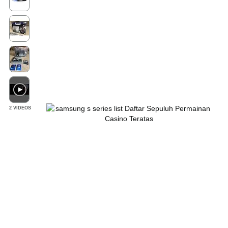
2 VIDEOS