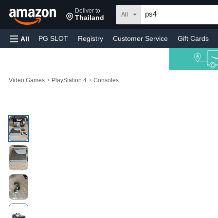
Deliver to
All
Thailand
PG SLOT
Registry
Customer Service
Gift Cards
All
›
›
Video Games
PlayStation 4
Consoles