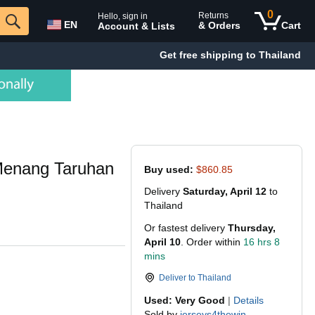
0
Returns
Hello, sign in
EN
& Orders
Cart
Account & Lists
Get free shipping to Thailand
 Menang Taruhan
Buy used:
$860.85
Delivery
Saturday, April 12
to
Thailand
Or fastest delivery
Thursday,
April 10
. Order within
16 hrs 8
mins
Deliver to
Thailand
Used: Very Good
|
Details
Sold by
jerseys4thewin