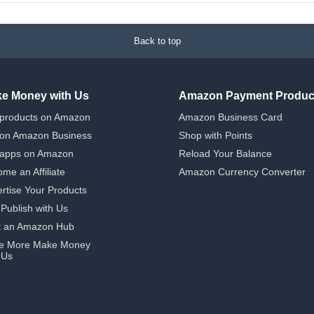
Back to top
e Money with Us
Amazon Payment Produc
 products on Amazon
Amazon Business Card
 on Amazon Business
Shop with Points
 apps on Amazon
Reload Your Balance
me an Affiliate
Amazon Currency Converter
rtise Your Products
-Publish with Us
t an Amazon Hub
e More Make Money
 Us