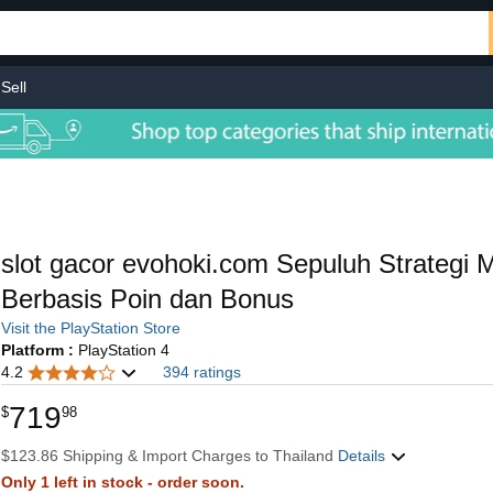
Sell
slot gacor evohoki.com Sepuluh Strategi
Berbasis Poin dan Bonus
Visit the PlayStation Store
Platform :
PlayStation 4
4.2
394 ratings
719
$
98
$123.86 Shipping & Import Charges to Thailand
Details
Only 1 left in stock - order soon.