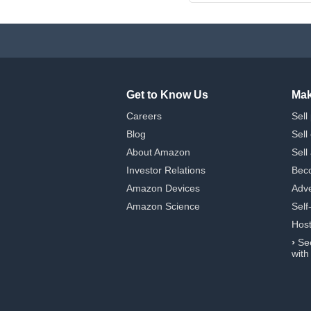
Get to Know Us
Mak
Careers
Sell
Blog
Sell
About Amazon
Sell
Investor Relations
Beco
Amazon Devices
Adve
Amazon Science
Self
Hos
›
Se
with