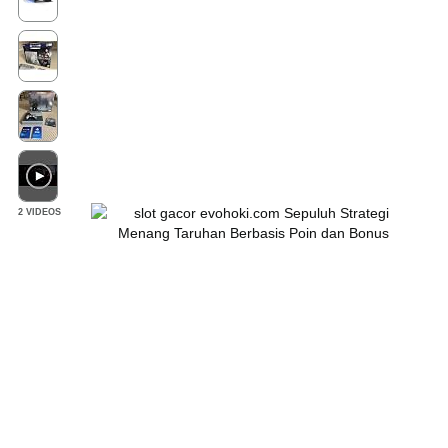
2 VIDEOS