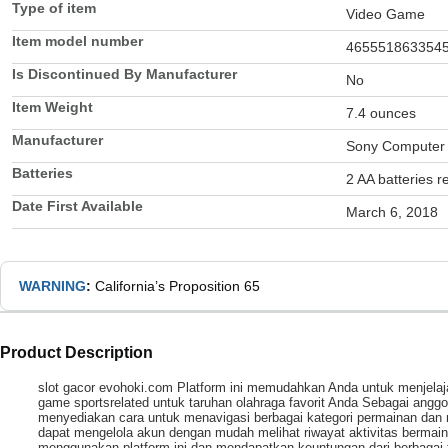
Type of item
Video Game
Item model number
465551863354
Is Discontinued By Manufacturer
No
Item Weight
7.4 ounces
Manufacturer
Sony Computer 
Batteries
2 AA batteries r
Date First Available
March 6, 2018
WARNING
:
California’s Proposition 65
Product Description
slot gacor evohoki.com Platform ini memudahkan Anda untuk menjelajah
game sportsrelated untuk taruhan olahraga favorit Anda Sebagai angg
menyediakan cara untuk menavigasi berbagai kategori permainan dan me
dapat mengelola akun dengan mudah melihat riwayat aktivitas berma
menggunakan platform ini dan mendapatkan keuntungan dari berbagai 