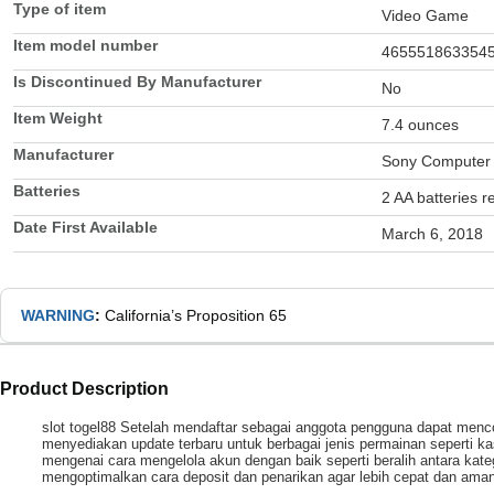
Type of item
Video Game
Item model number
465551863354
Is Discontinued By Manufacturer
No
Item Weight
7.4 ounces
Manufacturer
Sony Computer 
Batteries
2 AA batteries r
Date First Available
March 6, 2018
WARNING
:
California’s Proposition 65
Product Description
slot togel88 Setelah mendaftar sebagai anggota pengguna dapat mencob
menyediakan update terbaru untuk berbagai jenis permainan seperti ka
mengenai cara mengelola akun dengan baik seperti beralih antara kate
mengoptimalkan cara deposit dan penarikan agar lebih cepat dan ama