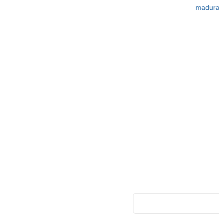
madura 