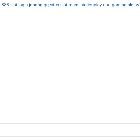
888 slot login
jepang qq
situs slot resmi stationplay
duo gaming slot
w