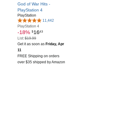
God of War Hits -
PlayStation 4
PlayStation
11,442
PlayStation 4
-18%
16
$
43
List:
$19.99
Get it as soon as
Friday, Apr
11
FREE Shipping on orders
over $35 shipped by Amazon