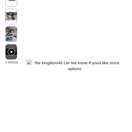
2 VIDEOS