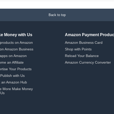
Back to top
e Money with Us
Amazon Payment Produc
 products on Amazon
Amazon Business Card
 on Amazon Business
Shop with Points
 apps on Amazon
Reload Your Balance
me an Affiliate
Amazon Currency Converter
rtise Your Products
-Publish with Us
t an Amazon Hub
e More Make Money
 Us