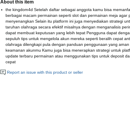
About this item
the kingdom4d Setelah daftar sebagai anggota kamu bisa memanfaa
berbagai macam permainan seperti slot dan permainan meja aga
menyenangkan Selain itu platform ini juga menyediakan strategi 
taruhan olahraga secara efektif misalnya dengan menganalisis pe
dapat membuat keputusan yang lebih tepat Pengguna dapat den
sepuluh tips untuk mengelola akun mereka seperti beralih cepat ant
olahraga dilengkapi pula dengan panduan penggunaan yang aman
keamanan akunmu Kamu juga bisa menerapkan strategi untuk platf
update terbaru permainan atau menggunakan tips untuk deposit da
cepat
Report an issue with this product or seller