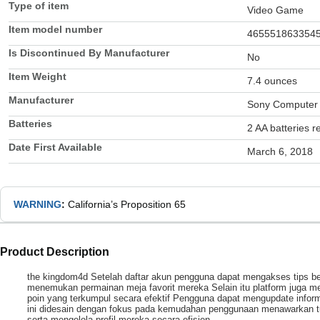
Type of item
Video Game
Item model number
465551863354
Is Discontinued By Manufacturer
No
Item Weight
7.4 ounces
Manufacturer
Sony Computer 
Batteries
2 AA batteries r
Date First Available
March 6, 2018
WARNING
:
California’s Proposition 65
Product Description
the kingdom4d Setelah daftar akun pengguna dapat mengakses tips berm
menemukan permainan meja favorit mereka Selain itu platform juga m
poin yang terkumpul secara efektif Pengguna dapat mengupdate informa
ini didesain dengan fokus pada kemudahan penggunaan menawarkan tut
serta mengelola profil mereka secara efisien