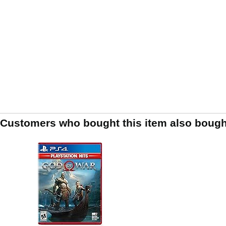
Customers who bought this item also bough