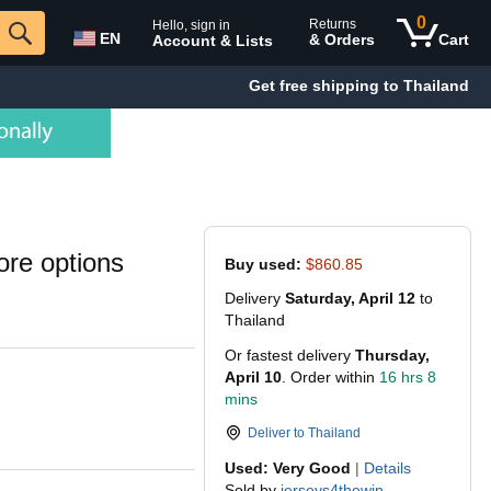
0
Returns
Hello, sign in
EN
& Orders
Cart
Account & Lists
Get free shipping to Thailand
ore options
Buy used:
$860.85
Delivery
Saturday, April 12
to
Thailand
Or fastest delivery
Thursday,
April 10
. Order within
16 hrs 8
mins
Deliver to
Thailand
Used: Very Good
|
Details
Sold by
jerseys4thewin