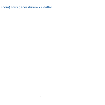
33.com)
situs gacor duren777.daftar