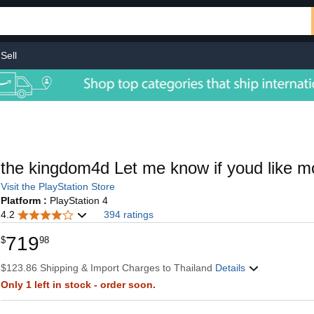
Sell
the kingdom4d Let me know if youd like m
Visit the PlayStation Store
Platform :
PlayStation 4
4.2
394 ratings
719
$
98
$123.86 Shipping & Import Charges to Thailand
Details
Only 1 left in stock - order soon.