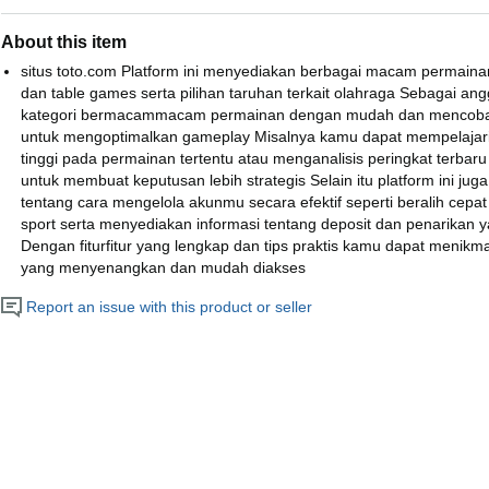
About this item
situs toto.com Platform ini menyediakan berbagai macam permainan d
dan table games serta pilihan taruhan terkait olahraga Sebagai an
kategori bermacammacam permainan dengan mudah dan mencoba s
untuk mengoptimalkan gameplay Misalnya kamu dapat mempelajari
tinggi pada permainan tertentu atau menganalisis peringkat terba
untuk membuat keputusan lebih strategis Selain itu platform ini j
tentang cara mengelola akunmu secara efektif seperti beralih cepat 
sport serta menyediakan informasi tentang deposit dan penarikan
Dengan fiturfitur yang lengkap dan tips praktis kamu dapat menik
yang menyenangkan dan mudah diakses
Report an issue with this product or seller