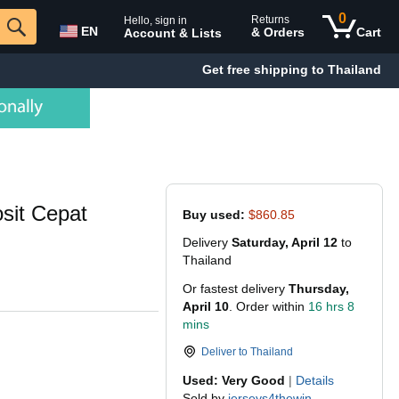
0
Returns
Hello, sign in
EN
& Orders
Cart
Account & Lists
Get free shipping to Thailand
sit Cepat
Buy used:
$860.85
Delivery
Saturday, April 12
to
Thailand
Or fastest delivery
Thursday,
April 10
. Order within
16 hrs 8
mins
Deliver to
Thailand
Used: Very Good
|
Details
Sold by
jerseys4thewin