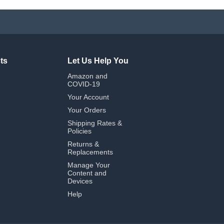
ts
Let Us Help You
Amazon and
COVID-19
Your Account
Your Orders
Shipping Rates &
Policies
Returns &
Replacements
Manage Your
Content and
Devices
Help