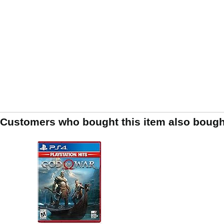
Customers who bought this item also bough