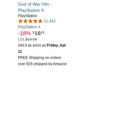
God of War Hits -
PlayStation 4
PlayStation
11,442
PlayStation 4
-18%
16
$
43
List:
$19.99
Get it as soon as
Friday, Apr
11
FREE Shipping on orders
over $35 shipped by Amazon