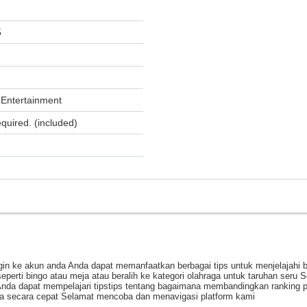
5
Entertainment
equired. (included)
gin ke akun anda Anda dapat memanfaatkan berbagai tips untuk menjelajahi
perti bingo atau meja atau beralih ke kategori olahraga untuk taruhan seru S
Anda dapat mempelajari tipstips tentang bagaimana membandingkan ranking p
a secara cepat Selamat mencoba dan menavigasi platform kami