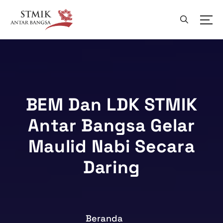
L
e
w
a
t
i
k
e
k
BEM Dan LDK STMIK
o
Antar Bangsa Gelar
n
t
Maulid Nabi Secara
e
n
Daring
Beranda