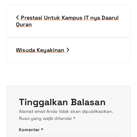
N
Prestasi Untuk Kampus IT nya Daarul
a
Quran
v
i
Wisuda Keyakinan
g
a
s
Tinggalkan Balasan
i
Alamat email Anda tidak akan dipublikasikan.
p
Ruas yang wajib ditandai
*
o
Komentar
*