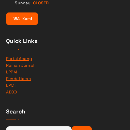
Sunday:
CLOSED
W
A
K
a
m
i
Quick Links
Portal Abang
Rumah Jurnal
LPPM
Pendaftaran
LPMI
ABCD
Search
C