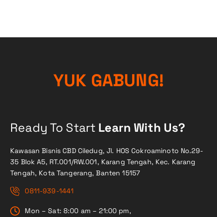
Y
U
K
G
A
B
U
N
G
!
Ready To Start
Learn With Us?
Kawasan Bisnis CBD Ciledug, Jl. HOS Cokroaminoto No.29-
35 Blok A5, RT.001/RW.001, Karang Tengah, Kec. Karang
Tengah, Kota Tangerang, Banten 15157
0811-939-1441
Mon – Sat: 8:00 am – 21:00 pm,