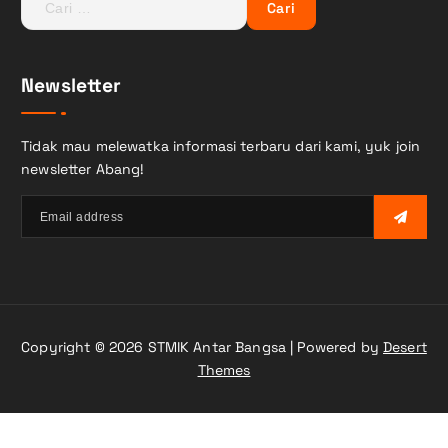
a
r
i
Newsletter
u
n
t
Tidak mau melewatka informasi terbaru dari kami, yuk join
u
newsletter Abang!
k
:
Copyright © 2026 STMIK Antar Bangsa | Powered by
Desert
Themes