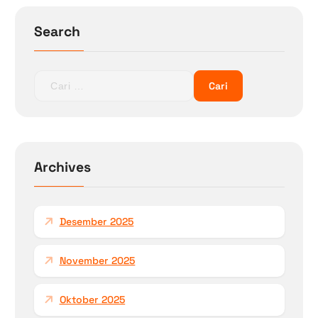
o
Search
s
C
a
r
i
u
n
Archives
t
u
k
Desember 2025
:
November 2025
Oktober 2025