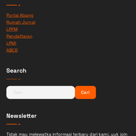
Portal Abang
Rumah Jurnal
LPPM
Pendaftaran
LPMI
ABCD
Search
C
a
r
i
Newsletter
u
n
t
Tidak mau melewatka informasi terbaru dari kami, yuk join