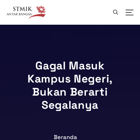
L
e
w
a
t
i
k
e
k
Gagal Masuk
o
Kampus Negeri,
n
t
Bukan Berarti
e
n
Segalanya
Beranda