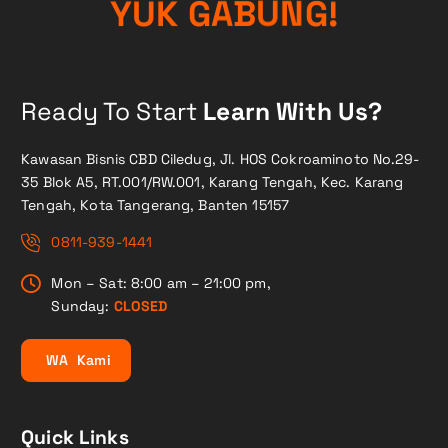
Y
U
K
G
A
B
U
N
G
!
Ready To Start
Learn With Us?
Kawasan Bisnis CBD Ciledug, Jl. HOS Cokroaminoto No.29-
35 Blok A5, RT.001/RW.001, Karang Tengah, Kec. Karang
Tengah, Kota Tangerang, Banten 15157
0811-939-1441
Mon – Sat: 8:00 am – 21:00 pm,
Sunday:
CLOSED
W
A
K
a
m
i
Quick Links