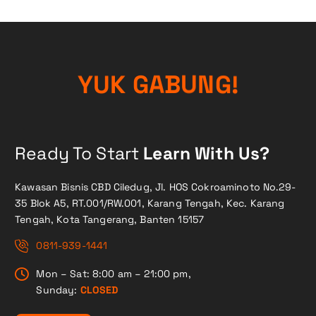
Y
U
K
G
A
B
U
N
G
!
Ready To Start
Learn With Us?
Kawasan Bisnis CBD Ciledug, Jl. HOS Cokroaminoto No.29-
35 Blok A5, RT.001/RW.001, Karang Tengah, Kec. Karang
Tengah, Kota Tangerang, Banten 15157
0811-939-1441
Mon – Sat: 8:00 am – 21:00 pm,
Sunday:
CLOSED