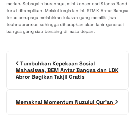
meriah. Sebagai hiburannya, mini konser dari Stansa Band
turut ditampilkan. Melalui kegiatan ini, STMIK Antar Bangsa
terus berupaya melahirkan lulusan yang memiliki jiwa
technopreneur, sehingga diharapkan akan lahir generasi
bangsa yang siap bersaing di masa depan.
N
Tumbuhkan Kepekaan Sosial
a
Mahasiswa, BEM Antar Bangsa dan LDK
Abror Bagikan Takjil Gratis
v
i
Memaknai Momentum Nuzulul Qur’an
g
a