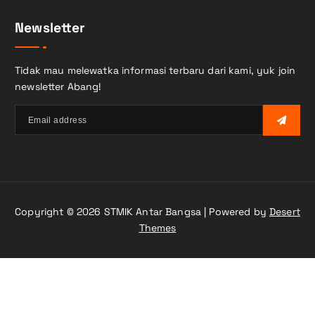
i
Newsletter
u
n
t
Tidak mau melewatka informasi terbaru dari kami, yuk join
u
newsletter Abang!
k
:
Copyright © 2026 STMIK Antar Bangsa | Powered by
Desert
Themes