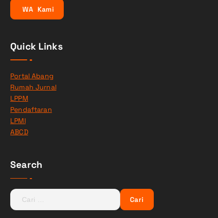
W
A
K
a
m
i
Quick Links
Portal Abang
Rumah Jurnal
LPPM
Pendaftaran
LPMI
ABCD
Search
C
a
r