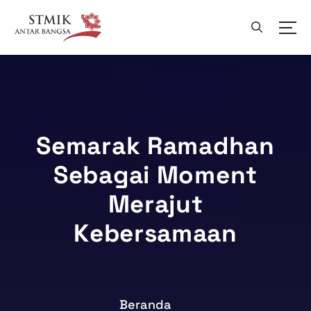
L
e
w
a
t
i
k
e
k
Semarak Ramadhan
o
Sebagai Moment
n
t
Merajut
e
n
Kebersamaan
Beranda