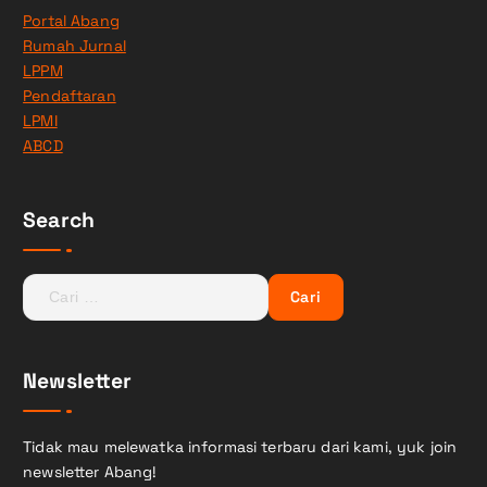
Portal Abang
Rumah Jurnal
LPPM
Pendaftaran
LPMI
ABCD
Search
C
a
r
i
Newsletter
u
n
t
Tidak mau melewatka informasi terbaru dari kami, yuk join
u
newsletter Abang!
k