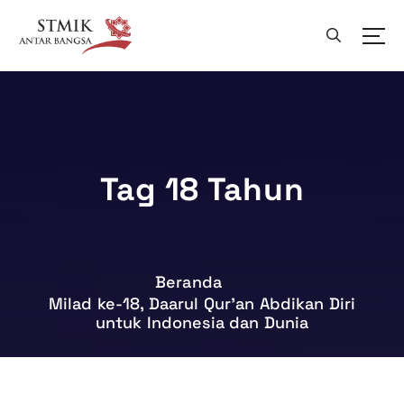
L
e
w
a
t
i
k
e
k
Tag 18 Tahun
o
n
t
e
n
Beranda
Milad ke-18, Daarul Qur’an Abdikan Diri
untuk Indonesia dan Dunia