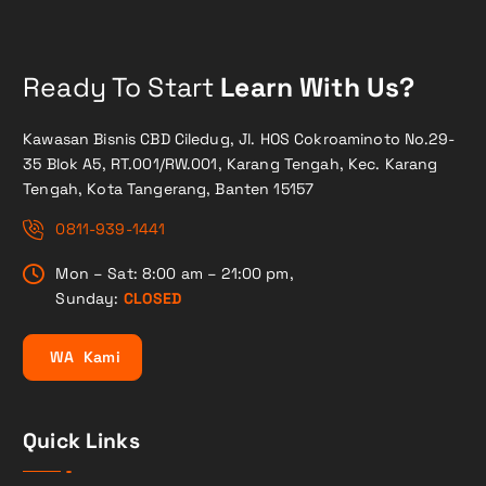
Ready To Start
Learn With Us?
Kawasan Bisnis CBD Ciledug, Jl. HOS Cokroaminoto No.29-
35 Blok A5, RT.001/RW.001, Karang Tengah, Kec. Karang
Tengah, Kota Tangerang, Banten 15157
0811-939-1441
Mon – Sat: 8:00 am – 21:00 pm,
Sunday:
CLOSED
W
A
K
a
m
i
Quick Links