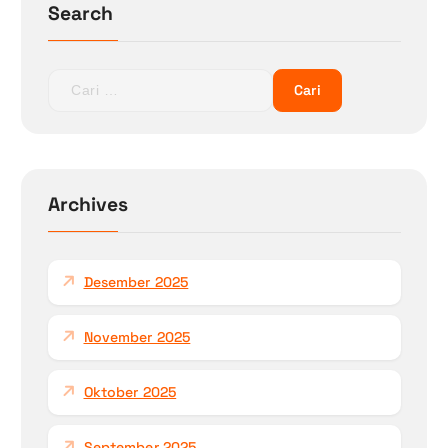
Search
C
a
r
i
u
n
Archives
t
u
k
Desember 2025
:
November 2025
Oktober 2025
September 2025