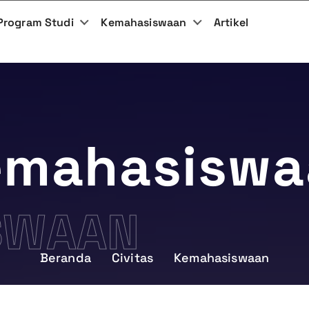
Program Studi
Kemahasiswaan
Artikel
emahasiswa
SWAAN
Beranda
Civitas
Kemahasiswaan