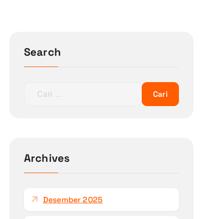
Search
C
a
r
i
u
n
Archives
t
u
k
Desember 2025
: