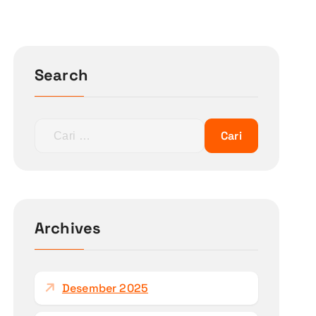
Search
C
a
r
i
u
n
Archives
t
u
k
Desember 2025
: