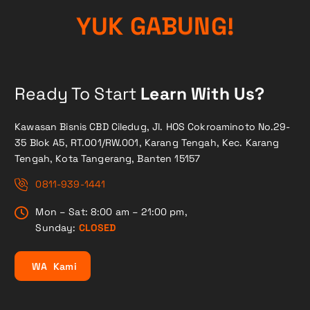
G
!
N
U
Y
U
B
K
A
G
Ready To Start
Learn With Us?
Kawasan Bisnis CBD Ciledug, Jl. HOS Cokroaminoto No.29-
35 Blok A5, RT.001/RW.001, Karang Tengah, Kec. Karang
Tengah, Kota Tangerang, Banten 15157
0811-939-1441
Mon – Sat: 8:00 am – 21:00 pm,
Sunday:
CLOSED
W
A
K
a
m
i