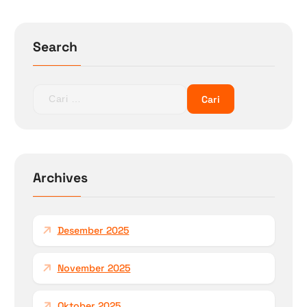
Search
C
a
r
i
u
n
Archives
t
u
k
Desember 2025
:
November 2025
Oktober 2025