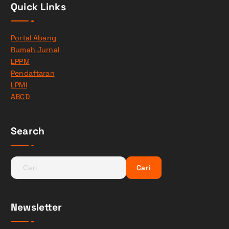
Quick Links
Portal Abang
Rumah Jurnal
LPPM
Pendaftaran
LPMI
ABCD
Search
C
a
r
i
Newsletter
u
n