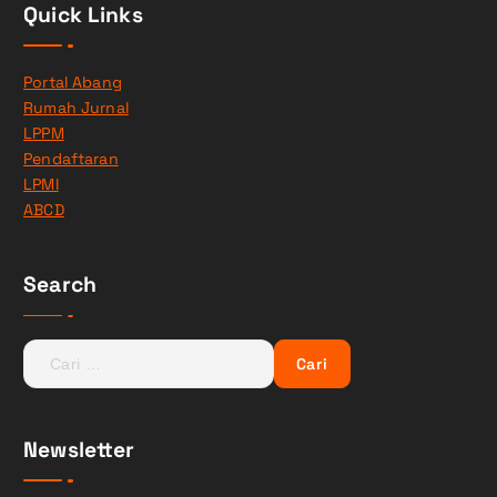
Quick Links
Portal Abang
Rumah Jurnal
LPPM
Pendaftaran
LPMI
ABCD
Search
C
a
r
i
Newsletter
u
n