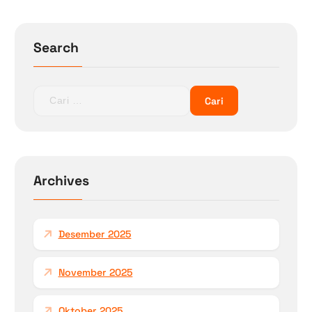
Search
C
a
r
i
u
n
Archives
t
u
k
Desember 2025
:
November 2025
Oktober 2025