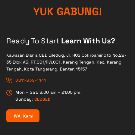
!
G
N
Y
U
U
K
B
G
A
Ready To Start
Learn With Us?
Kawasan Bisnis CBD Ciledug, Jl. HOS Cokroaminoto No.29-
35 Blok A5, RT.001/RW.001, Karang Tengah, Kec. Karang
Tengah, Kota Tangerang, Banten 15157
0811-939-1441
Mon – Sat: 8:00 am – 21:00 pm,
Sunday:
CLOSED
W
A
K
a
m
i