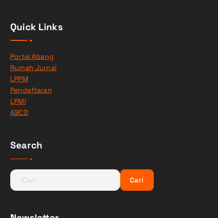
Quick Links
Portal Abang
Rumah Jurnal
LPPM
Pendaftaran
LPMI
ABCD
Search
C
a
r
i
Newsletter