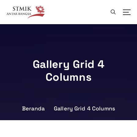
L
e
w
a
t
i
k
e
k
Gallery Grid 4
o
Columns
n
t
e
n
Beranda
Gallery Grid 4 Columns