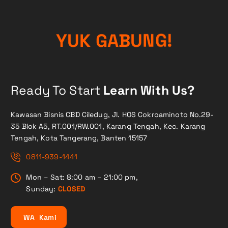
!
Y
U
K
G
A
B
G
U
N
Ready To Start
Learn With Us?
Kawasan Bisnis CBD Ciledug, Jl. HOS Cokroaminoto No.29-
35 Blok A5, RT.001/RW.001, Karang Tengah, Kec. Karang
Tengah, Kota Tangerang, Banten 15157
0811-939-1441
Mon – Sat: 8:00 am – 21:00 pm,
Sunday:
CLOSED
W
A
K
a
m
i