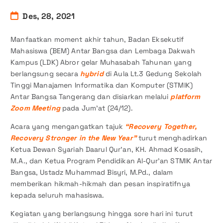
Des, 28, 2021
Manfaatkan moment akhir tahun, Badan Eksekutif
Mahasiswa (BEM) Antar Bangsa dan Lembaga Dakwah
Kampus (LDK) Abror gelar Muhasabah Tahunan yang
berlangsung secara
hybrid
di Aula Lt.3 Gedung Sekolah
Tinggi Manajamen Informatika dan Komputer (STMIK)
Antar Bangsa Tangerang dan disiarkan melalui
platform
Zoom Meeting
pada Jum’at (24/12).
Acara yang mengangatkan tajuk
“Recovery Together,
Recovery Stronger in the New Year”
turut menghadirkan
Ketua Dewan Syariah Daarul Qur’an, KH. Ahmad Kosasih,
M.A., dan Ketua Program Pendidikan Al-Qur’an STMIK Antar
Bangsa, Ustadz Muhammad Bisyri, M.Pd., dalam
memberikan hikmah-hikmah dan pesan inspiratifnya
kepada seluruh mahasiswa.
Kegiatan yang berlangsung hingga sore hari ini turut