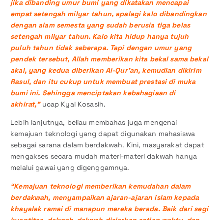
jika dibanding umur bumi yang dikatakan mencapai
empat setengah milyar tahun, apalagi kalo dibandingkan
dengan alam semesta yang sudah berusia tiga belas
setengah milyar tahun. Kalo kita hidup hanya tujuh
puluh tahun tidak seberapa. Tapi dengan umur yang
pendek tersebut, Allah memberikan kita bekal sama bekal
akal, yang kedua diberikan Al-Qur’an, kemudian dikirim
Rasul, dan itu cukup untuk membuat prestasi di muka
bumi ini. Sehingga menciptakan kebahagiaan di
akhirat,”
ucap Kyai Kosasih.
Lebih lanjutnya, beliau membahas juga mengenai
kemajuan teknologi yang dapat digunakan mahasiswa
sebagai sarana dalam berdakwah. Kini, masyarakat dapat
mengakses secara mudah materi-materi dakwah hanya
melalui gawai yang digenggamnya.
“Kemajuan teknologi memberikan kemudahan dalam
berdakwah, menyampaikan ajaran-ajaran islam kepada
khayalak ramai di manapun mereka berada. Baik dari segi
kuantitas, dakwah-dakwah disiarkan setiap waktu, dan