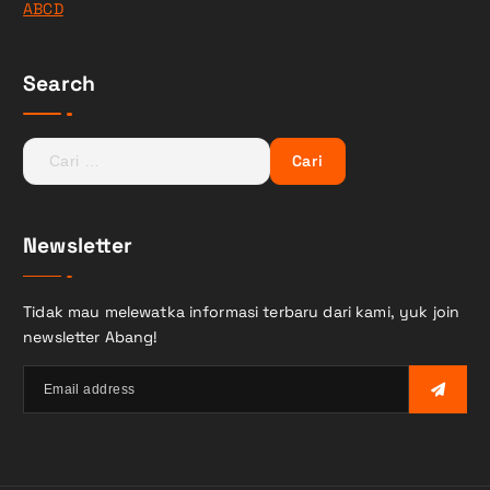
ABCD
Search
C
a
r
i
Newsletter
u
n
t
Tidak mau melewatka informasi terbaru dari kami, yuk join
u
newsletter Abang!
k
: