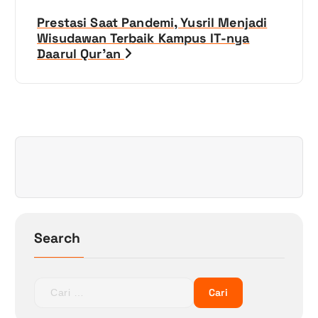
v
Prestasi Saat Pandemi, Yusril Menjadi
i
Wisudawan Terbaik Kampus IT-nya
Daarul Qur’an
g
a
s
i
p
o
Search
s
C
a
r