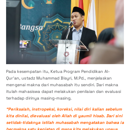
Pada kesempatan itu, Ketua Program Pendidikan Al-
Qur’an, ustadz Muhammad Bisyri, M.Pd., menjelaskan
mengenai makna dari muhasabah itu sendiri. Dari makna
itulah mahasiswa dapat melakukan penilaian dan evaluasi
terhadap dirinya masing-masing.
“Periksalah, instropeksi, koreksi, nilai diri kalian sebelum
kita dinilai, dievaluasi oleh Allah di yaumil hisab. Dari sini
setidak-tidaknya istilah muhasabah mengatakan bahwa ia
bermakna satu kegiatan di mana kita melakukan upaya