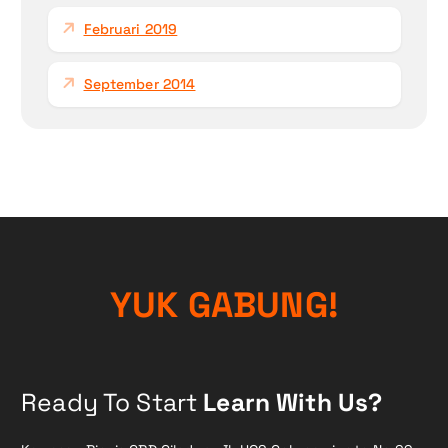
Februari 2019
September 2014
K
U
G
Y
A
!
G
N
U
B
Ready To Start
Learn With Us?