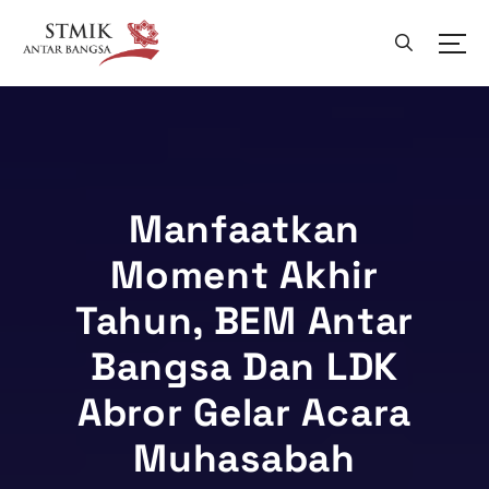
L
e
w
a
t
i
k
e
k
Manfaatkan
o
Moment Akhir
n
t
Tahun, BEM Antar
e
n
Bangsa Dan LDK
Abror Gelar Acara
Muhasabah