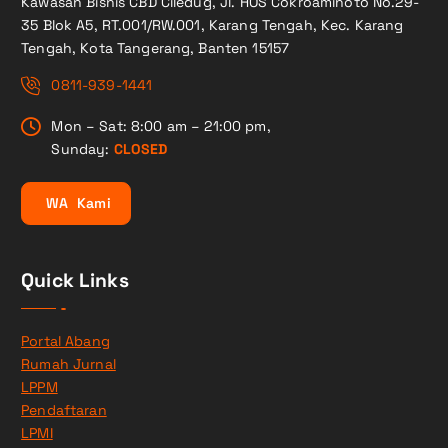
Kawasan Bisnis CBD Ciledug, Jl. HOS Cokroaminoto No.29-
35 Blok A5, RT.001/RW.001, Karang Tengah, Kec. Karang
Tengah, Kota Tangerang, Banten 15157
0811-939-1441
Mon – Sat: 8:00 am – 21:00 pm,
Sunday:
CLOSED
W
A
K
a
m
i
Quick Links
Portal Abang
Rumah Jurnal
LPPM
Pendaftaran
LPMI