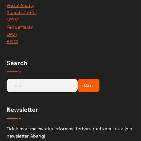
Portal Abang
Rumah Jurnal
LPPM
Pendaftaran
LPMI
ABCD
Search
C
a
r
i
Newsletter
u
n
t
Tidak mau melewatka informasi terbaru dari kami, yuk join
u
newsletter Abang!
k