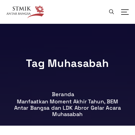
L
e
w
a
t
i
k
e
k
Tag Muhasabah
o
n
t
e
n
Beranda
Manfaatkan Moment Akhir Tahun, BEM
Antar Bangsa dan LDK Abror Gelar Acara
Muhasabah