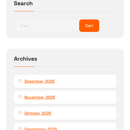
Search
C
a
r
i
u
n
Archives
t
u
k
Desember 2025
:
November 2025
Oktober 2025
September 2025