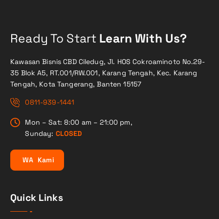
Ready To Start
Learn With Us?
Kawasan Bisnis CBD Ciledug, Jl. HOS Cokroaminoto No.29-
35 Blok A5, RT.001/RW.001, Karang Tengah, Kec. Karang
Tengah, Kota Tangerang, Banten 15157
0811-939-1441
Mon – Sat: 8:00 am – 21:00 pm,
Sunday:
CLOSED
W
A
K
a
m
i
Quick Links