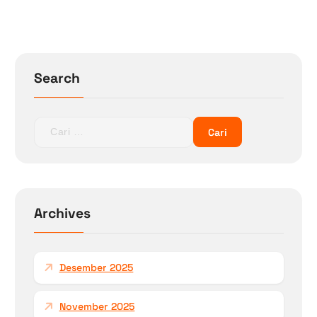
Search
C
a
r
i
u
n
Archives
t
u
k
Desember 2025
:
November 2025