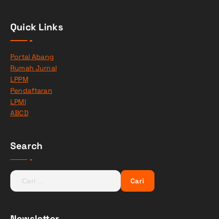
Quick Links
Portal Abang
Rumah Jurnal
LPPM
Pendaftaran
LPMI
ABCD
Search
C
a
r
i
Newsletter