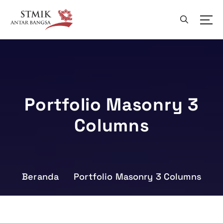
L
e
w
a
t
i
k
e
k
Portfolio Masonry 3
o
Columns
n
t
e
n
Beranda
Portfolio Masonry 3 Columns