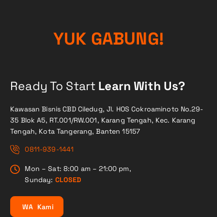
!
G
N
Y
U
K
U
G
B
A
Ready To Start
Learn With Us?
Kawasan Bisnis CBD Ciledug, Jl. HOS Cokroaminoto No.29-
35 Blok A5, RT.001/RW.001, Karang Tengah, Kec. Karang
Tengah, Kota Tangerang, Banten 15157
0811-939-1441
Mon – Sat: 8:00 am – 21:00 pm,
Sunday:
CLOSED
W
A
K
a
m
i