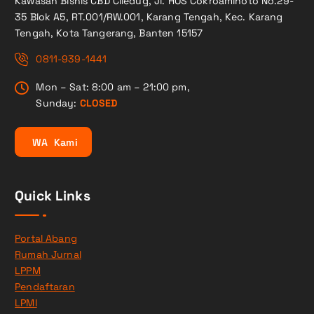
Kawasan Bisnis CBD Ciledug, Jl. HOS Cokroaminoto No.29-
35 Blok A5, RT.001/RW.001, Karang Tengah, Kec. Karang
Tengah, Kota Tangerang, Banten 15157
0811-939-1441
Mon – Sat: 8:00 am – 21:00 pm,
Sunday:
CLOSED
W
A
K
a
m
i
Quick Links
Portal Abang
Rumah Jurnal
LPPM
Pendaftaran
LPMI