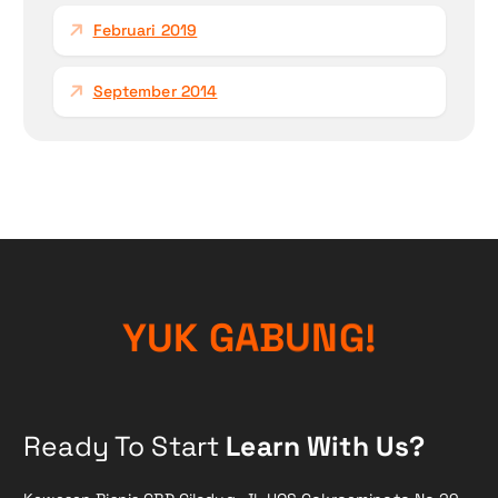
Februari 2019
September 2014
Y
U
K
G
A
B
U
N
G
!
Ready To Start
Learn With Us?