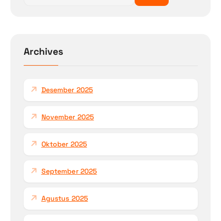
a
r
i
u
n
Archives
t
u
k
Desember 2025
:
November 2025
Oktober 2025
September 2025
Agustus 2025