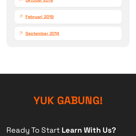
Februari 2019
September 2014
!
Y
U
K
G
G
A
B
N
U
Ready To Start
Learn With Us?