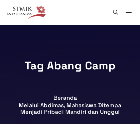
L
e
w
a
t
i
k
e
k
Tag Abang Camp
o
n
t
e
n
Beranda
Melalui Abdimas, Mahasiswa Ditempa
Menjadi Pribadi Mandiri dan Unggul