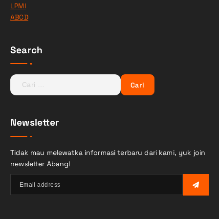
LPMI
ABCD
Search
C
a
r
i
Newsletter
u
n
t
Tidak mau melewatka informasi terbaru dari kami, yuk join
u
newsletter Abang!
k
: