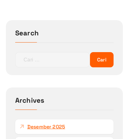
Search
C
a
r
i
u
n
Archives
t
u
k
Desember 2025
: