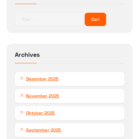
C
a
r
i
u
n
Archives
t
u
k
Desember 2025
:
November 2025
Oktober 2025
September 2025