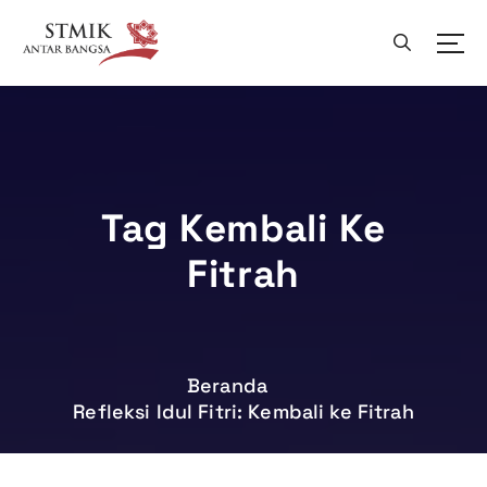
L
e
w
a
t
i
k
e
k
Tag Kembali Ke
o
Fitrah
n
t
e
n
Beranda
Refleksi Idul Fitri: Kembali ke Fitrah