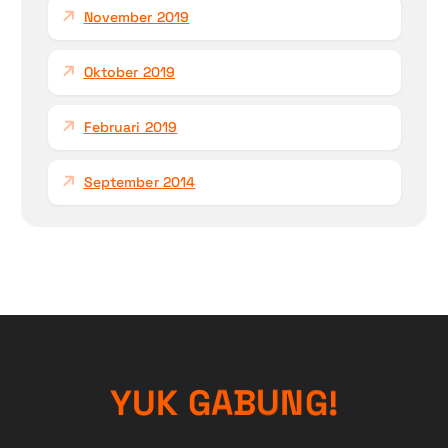
November 2019
Oktober 2019
Februari 2019
September 2014
!
G
N
Y
U
K
U
G
B
A