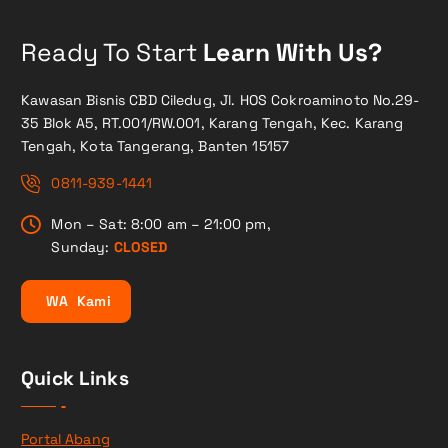
Ready To Start
Learn With Us?
Kawasan Bisnis CBD Ciledug, Jl. HOS Cokroaminoto No.29-
35 Blok A5, RT.001/RW.001, Karang Tengah, Kec. Karang
Tengah, Kota Tangerang, Banten 15157
0811-939-1441
Mon – Sat: 8:00 am – 21:00 pm,
Sunday:
CLOSED
W
A
K
a
m
i
Quick Links
Portal Abang