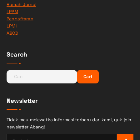
Rumah Jurnal
LPPM
Pendaftaran
LPMI
ABCD
Search
C
a
r
i
Newsletter
u
n
t
Tidak mau melewatka informasi terbaru dari kami, yuk join
u
newsletter Abang!
k
: