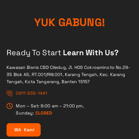
!
G
N
Y
U
K
U
G
A
B
Ready To Start
Learn With Us?
Kawasan Bisnis CBD Ciledug, Jl. HOS Cokroaminoto No.29-
35 Blok A5, RT.001/RW.001, Karang Tengah, Kec. Karang
Tengah, Kota Tangerang, Banten 15157
0811-939-1441
Mon – Sat: 8:00 am – 21:00 pm,
Sunday:
CLOSED
W
A
K
a
m
i