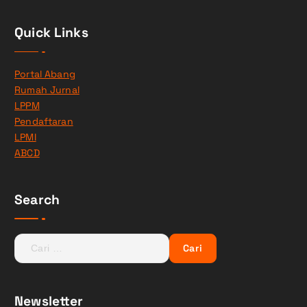
Quick Links
Portal Abang
Rumah Jurnal
LPPM
Pendaftaran
LPMI
ABCD
Search
C
a
r
i
Newsletter
u