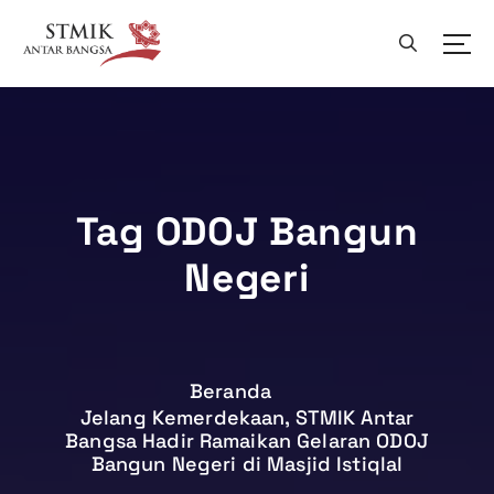
L
e
w
a
t
i
k
e
k
Tag ODOJ Bangun
o
Negeri
n
t
e
n
Beranda
Jelang Kemerdekaan, STMIK Antar
Bangsa Hadir Ramaikan Gelaran ODOJ
Bangun Negeri di Masjid Istiqlal