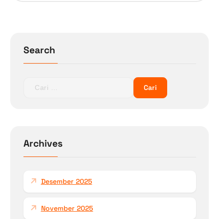
Search
C
a
r
i
u
n
Archives
t
u
k
Desember 2025
:
November 2025