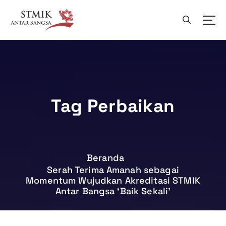
L
e
w
a
t
i
k
e
k
Tag Perbaikan
o
n
t
e
n
Beranda
Serah Terima Amanah sebagai
Momentum Wujudkan Akreditasi STMIK
Antar Bangsa ‘Baik Sekali’