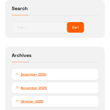
Search
C
a
r
i
u
n
Archives
t
u
k
Desember 2025
:
November 2025
Oktober 2025