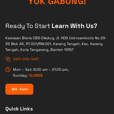
!
G
N
Y
U
K
U
G
A
B
Ready To Start
Learn With Us?
Kawasan Bisnis CBD Ciledug, Jl. HOS Cokroaminoto No.29-
35 Blok A5, RT.001/RW.001, Karang Tengah, Kec. Karang
Tengah, Kota Tangerang, Banten 15157
0811-939-1441
Mon – Sat: 8:00 am – 21:00 pm,
Sunday:
CLOSED
W
A
K
a
m
i
Quick Links