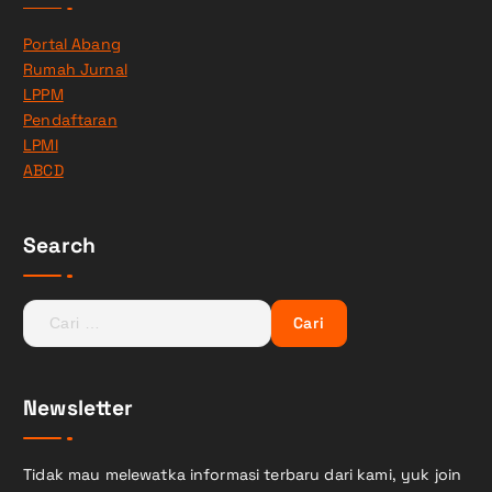
Portal Abang
Rumah Jurnal
LPPM
Pendaftaran
LPMI
ABCD
Search
C
a
r
i
Newsletter
u
n
t
Tidak mau melewatka informasi terbaru dari kami, yuk join
u