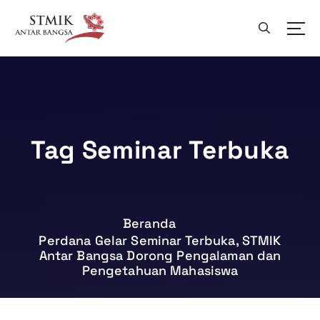
L
e
w
a
t
i
k
e
k
Tag Seminar Terbuka
o
n
t
e
n
Beranda
Perdana Gelar Seminar Terbuka, STMIK
Antar Bangsa Dorong Pengalaman dan
Pengetahuan Mahasiswa