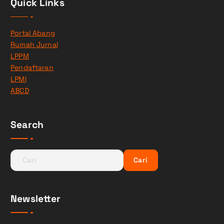
Quick Links
Portal Abang
Rumah Jurnal
LPPM
Pendaftaran
LPMI
ABCD
Search
C
a
r
i
Newsletter
u
n
t