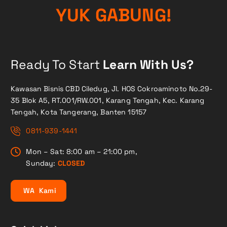
!
G
N
Y
U
U
K
B
G
A
Ready To Start
Learn With Us?
Kawasan Bisnis CBD Ciledug, Jl. HOS Cokroaminoto No.29-
35 Blok A5, RT.001/RW.001, Karang Tengah, Kec. Karang
Tengah, Kota Tangerang, Banten 15157
0811-939-1441
Mon – Sat: 8:00 am – 21:00 pm,
Sunday:
CLOSED
W
A
K
a
m
i