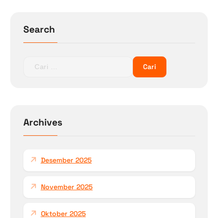
Search
C
a
r
i
u
n
Archives
t
u
k
Desember 2025
:
November 2025
Oktober 2025