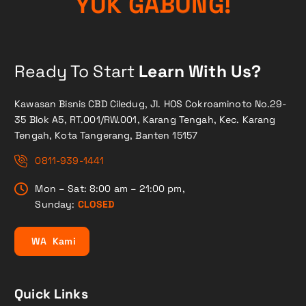
!
G
Y
U
K
G
N
A
B
U
Ready To Start
Learn With Us?
Kawasan Bisnis CBD Ciledug, Jl. HOS Cokroaminoto No.29-
35 Blok A5, RT.001/RW.001, Karang Tengah, Kec. Karang
Tengah, Kota Tangerang, Banten 15157
0811-939-1441
Mon – Sat: 8:00 am – 21:00 pm,
Sunday:
CLOSED
W
A
K
a
m
i
Quick Links