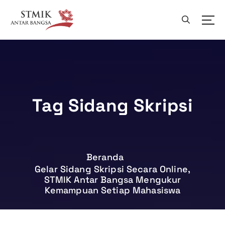
L
e
w
a
t
i
k
e
k
Tag Sidang Skripsi
o
n
t
e
n
Beranda
Gelar Sidang Skripsi Secara Online,
STMIK Antar Bangsa Mengukur
Kemampuan Setiap Mahasiswa