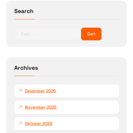
Search
C
a
r
i
u
n
Archives
t
u
k
Desember 2025
:
November 2025
Oktober 2025