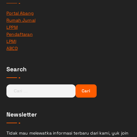
Portal Abang
Rumah Jurnal
LPPM
Pendaftaran
LPMI
ABCD
Search
C
a
r
i
Newsletter
u
n
t
Tidak mau melewatka informasi terbaru dari kami, yuk join
u