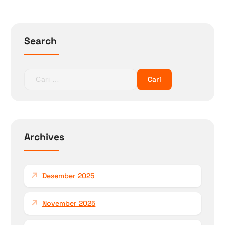
Search
C
a
r
i
u
n
Archives
t
u
k
Desember 2025
:
November 2025