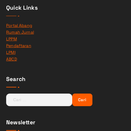
Quick Links
Portal Abang
Rumah Jurnal
LPPM
Pendaftaran
LPMI
ABCD
Search
C
a
r
i
Newsletter
u
n