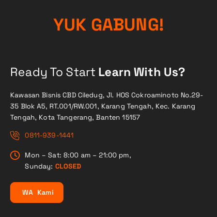
!
Y
U
K
G
G
A
B
N
U
Ready To Start
Learn With Us?
Kawasan Bisnis CBD Ciledug, Jl. HOS Cokroaminoto No.29-
35 Blok A5, RT.001/RW.001, Karang Tengah, Kec. Karang
Tengah, Kota Tangerang, Banten 15157
0811-939-1441
Mon – Sat: 8:00 am – 21:00 pm,
Sunday:
CLOSED
W
A
K
a
m
i