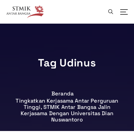
L
e
w
a
t
i
k
e
k
Tag Udinus
o
n
t
e
n
Beranda
Tingkatkan Kerjasama Antar Perguruan
Tinggi, STMIK Antar Bangsa Jalin
Kerjasama Dengan Universitas Dian
Nuswantoro