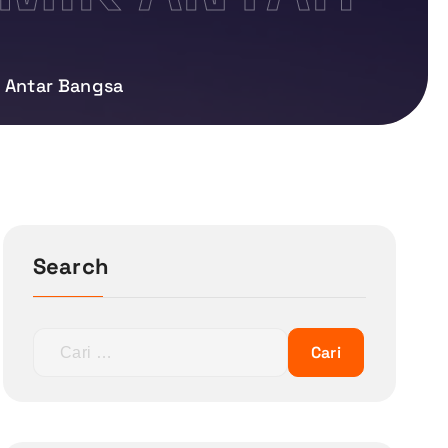
K Antar Bangsa
Search
C
a
r
i