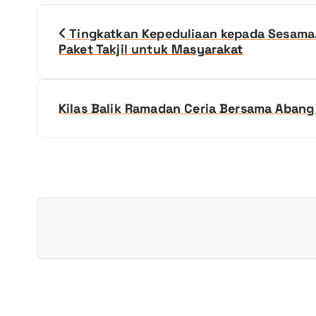
N
Tingkatkan Kepeduliaan kepada Sesama
a
Paket Takjil untuk Masyarakat
v
Kilas Balik Ramadan Ceria Bersama Aban
i
g
a
s
i
p