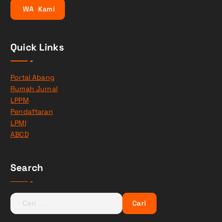
W
A
K
a
m
i
Quick Links
Portal Abang
Rumah Jurnal
LPPM
Pendaftaran
LPMI
ABCD
Search
C
a
r