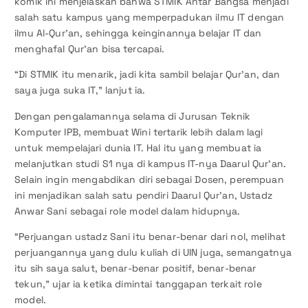
komik ini menjelaskan bahwa STMIK Antar Bangsa menjadi
salah satu kampus yang memperpadukan ilmu IT dengan
ilmu Al-Qur’an, sehingga keinginannya belajar IT dan
menghafal Qur’an bisa tercapai.
“Di STMIK itu menarik, jadi kita sambil belajar Qur’an, dan
saya juga suka IT,” lanjut ia.
Dengan pengalamannya selama di Jurusan Teknik
Komputer IPB, membuat Wini tertarik lebih dalam lagi
untuk mempelajari dunia IT. Hal itu yang membuat ia
melanjutkan studi S1 nya di kampus IT-nya Daarul Qur’an.
Selain ingin mengabdikan diri sebagai Dosen, perempuan
ini menjadikan salah satu pendiri Daarul Qur’an, Ustadz
Anwar Sani sebagai role model dalam hidupnya.
“Perjuangan ustadz Sani itu benar-benar dari nol, melihat
perjuangannya yang dulu kuliah di UIN juga, semangatnya
itu sih saya salut, benar-benar positif, benar-benar
tekun,” ujar ia ketika dimintai tanggapan terkait role
model.