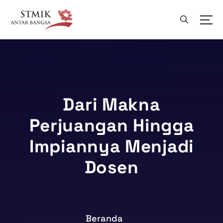
L
e
w
a
t
i
k
e
k
Dari Makna
o
Perjuangan Hingga
n
t
Impiannya Menjadi
e
n
Dosen
Beranda