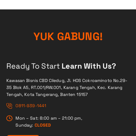
Y
U
K
G
A
B
U
N
G
!
Ready To Start
Learn With Us?
Kawasan Bisnis CBD Ciledug, Jl. HOS Cokroaminoto No.29-
35 Blok A5, RT.001/RW.001, Karang Tengah, Kec. Karang
Tengah, Kota Tangerang, Banten 15157
0811-939-1441
Mon – Sat: 8:00 am – 21:00 pm,
Sunday:
CLOSED