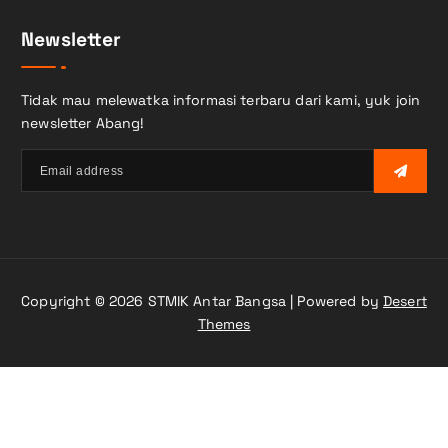
i
Newsletter
u
n
t
Tidak mau melewatka informasi terbaru dari kami, yuk join
u
newsletter Abang!
k
:
Copyright © 2026 STMIK Antar Bangsa | Powered by
Desert
Themes