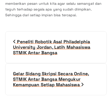
memberikan pesan untuk kita agar selalu semangat dan
teguh terhadap segala apa yang sudah diimpikan.
Sehingga dari setiap impian bisa tercapai.
N
Peneliti Robotik Asal Philadelphia
a
University Jordan, Latih Mahasiswa
STMIK Antar Bangsa
v
i
Gelar Sidang Skripsi Secara Online,
g
STMIK Antar Bangsa Mengukur
Kemampuan Setiap Mahasiswa
a
s