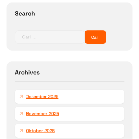
Search
C
a
r
i
u
n
Archives
t
u
k
Desember 2025
:
November 2025
Oktober 2025