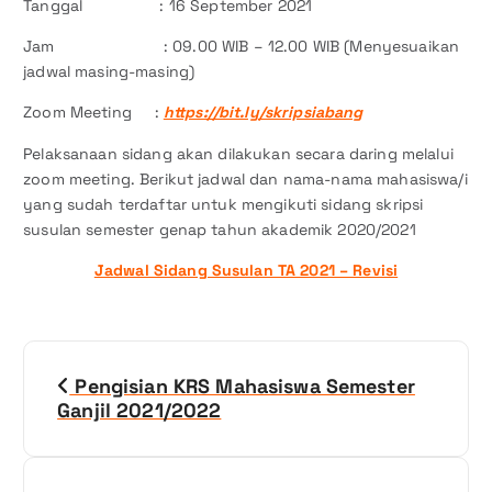
Tanggal : 16 September 2021
Jam : 09.00 WIB – 12.00 WIB (Menyesuaikan
jadwal masing-masing)
Zoom Meeting :
https://bit.ly/skripsiabang
Pelaksanaan sidang akan dilakukan secara daring melalui
zoom meeting. Berikut jadwal dan nama-nama mahasiswa/i
yang sudah terdaftar untuk mengikuti sidang skripsi
susulan semester genap tahun akademik 2020/2021
Jadwal Sidang Susulan TA 2021 – Revisi
N
Pengisian KRS Mahasiswa Semester
a
Ganjil 2021/2022
v