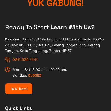
Y
U
K
G
A
B
U
N
G
!
Ready To Start
Learn With Us?
Kawasan Bisnis CBD Ciledug, Jl. HOS Cokroaminoto No.29-
35 Blok A5, RT.001/RW.001, Karang Tengah, Kec. Karang
Tengah, Kota Tangerang, Banten 15157
0811-939-1441
Mon – Sat: 8:00 am – 21:00 pm,
Sunday:
CLOSED
W
A
K
a
m
i
Quick Links