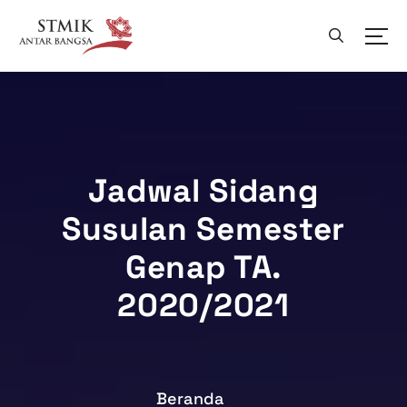
L
e
w
a
t
i
k
e
k
Jadwal Sidang
o
Susulan Semester
n
t
Genap TA.
e
n
2020/2021
Beranda