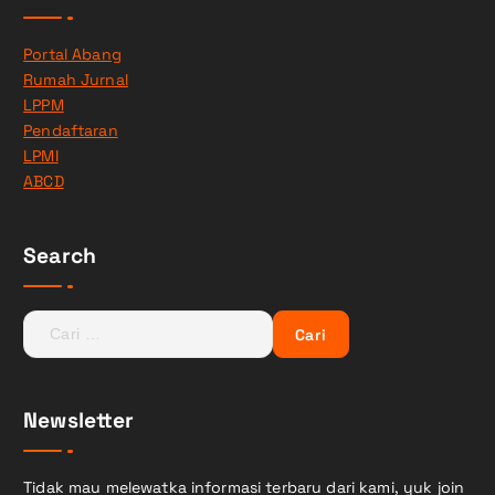
Portal Abang
Rumah Jurnal
LPPM
Pendaftaran
LPMI
ABCD
Search
C
a
r
i
Newsletter
u
n
t
Tidak mau melewatka informasi terbaru dari kami, yuk join