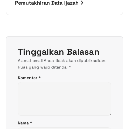
i
Pemutakhiran Data Ijazah
g
a
s
Tinggalkan Balasan
i
Alamat email Anda tidak akan dipublikasikan.
p
Ruas yang wajib ditandai
*
o
Komentar
*
s
Nama
*