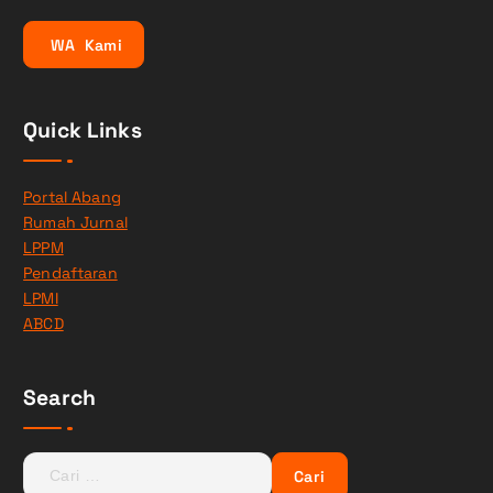
W
A
K
a
m
i
Quick Links
Portal Abang
Rumah Jurnal
LPPM
Pendaftaran
LPMI
ABCD
Search
C
a