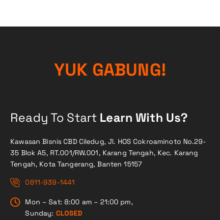
Y
U
K
G
A
B
U
N
G
!
Ready To Start
Learn With Us?
Kawasan Bisnis CBD Ciledug, Jl. HOS Cokroaminoto No.29-
35 Blok A5, RT.001/RW.001, Karang Tengah, Kec. Karang
Tengah, Kota Tangerang, Banten 15157
0811-939-1441
Mon – Sat: 8:00 am – 21:00 pm,
Sunday:
CLOSED