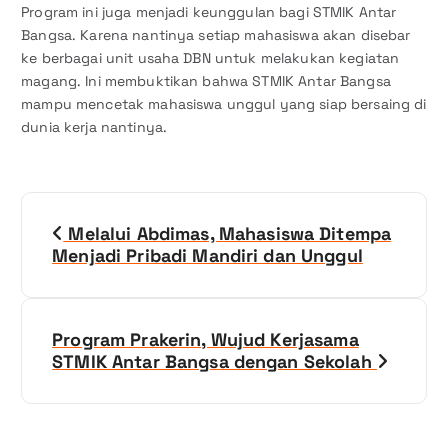
Program ini juga menjadi keunggulan bagi STMIK Antar
Bangsa. Karena nantinya setiap mahasiswa akan disebar
ke berbagai unit usaha DBN untuk melakukan kegiatan
magang. Ini membuktikan bahwa STMIK Antar Bangsa
mampu mencetak mahasiswa unggul yang siap bersaing di
dunia kerja nantinya.
N
Melalui Abdimas, Mahasiswa Ditempa
a
Menjadi Pribadi Mandiri dan Unggul
v
i
Program Prakerin, Wujud Kerjasama
STMIK Antar Bangsa dengan Sekolah
g
a