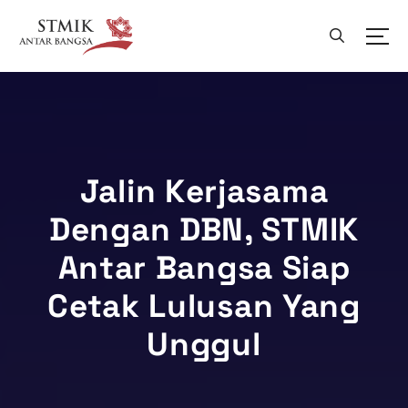
L
e
w
a
t
i
k
e
k
Jalin Kerjasama
o
Dengan DBN, STMIK
n
t
Antar Bangsa Siap
e
n
Cetak Lulusan Yang
Unggul