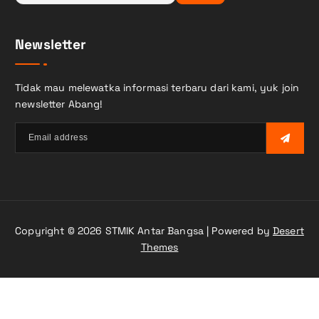
r
i
Newsletter
u
n
t
Tidak mau melewatka informasi terbaru dari kami, yuk join
u
newsletter Abang!
k
:
Copyright © 2026 STMIK Antar Bangsa | Powered by
Desert
Themes