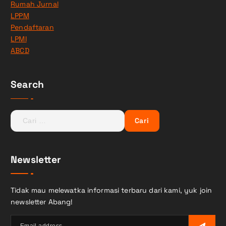
Rumah Jurnal
LPPM
Pendaftaran
LPMI
ABCD
Search
C
a
r
i
Newsletter
u
n
t
Tidak mau melewatka informasi terbaru dari kami, yuk join
u
newsletter Abang!
k
: