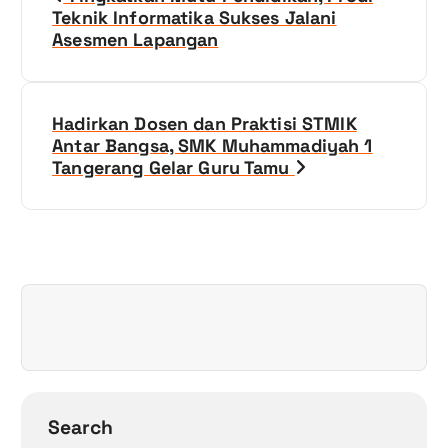
a
Teknik Informatika Sukses Jalani
Asesmen Lapangan
v
i
Hadirkan Dosen dan Praktisi STMIK
g
Antar Bangsa, SMK Muhammadiyah 1
Tangerang Gelar Guru Tamu
a
s
i
p
o
s
Search