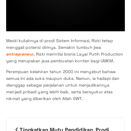
Meski kuliahnya di prodi Sistem Informasi, Rizki tetap
menggali potensi dirinya. Semakin tumbuh jiwa
entrepreneur
, Rizki merintisi bisnis Layar Putih Production
yang merupakan jasa pembuatan konten bagi UMKM.
Perempuan kelahiran tahun 2000 ini menyebut bahwa
semua ini ada suka maupun duka. Namun, ia hadapi dan
dianggap sebagai perjalanan untuk menjadikannya
menjadi pribadi yang lebih baik, serta bersyukur atas
nikmat yang diberikan oleh Allah SWT.
N
Tingkatkan Mutu Pendidikan, Prodi