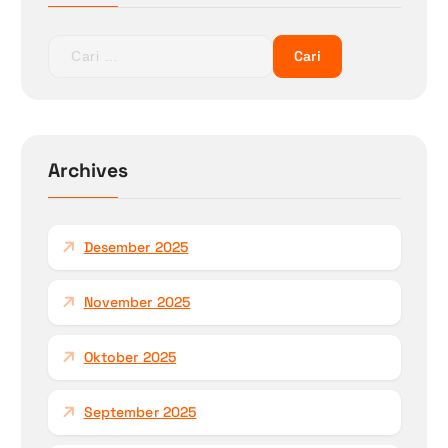
C
a
r
i
u
n
Archives
t
u
k
Desember 2025
:
November 2025
Oktober 2025
September 2025