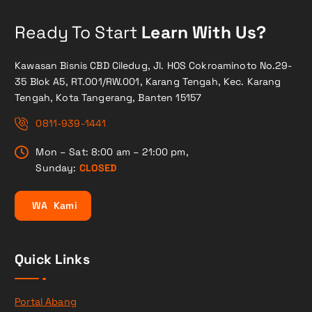
Ready To Start
Learn With Us?
Kawasan Bisnis CBD Ciledug, Jl. HOS Cokroaminoto No.29-
35 Blok A5, RT.001/RW.001, Karang Tengah, Kec. Karang
Tengah, Kota Tangerang, Banten 15157
0811-939-1441
Mon – Sat: 8:00 am – 21:00 pm,
Sunday:
CLOSED
W
A
K
a
m
i
Quick Links
Portal Abang