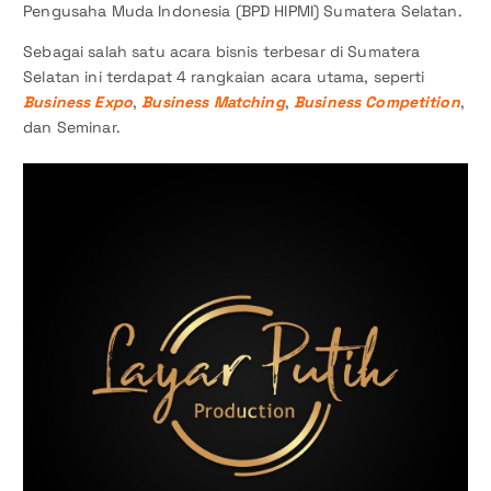
Pengusaha Muda Indonesia (BPD HIPMI) Sumatera Selatan.
Sebagai salah satu acara bisnis terbesar di Sumatera
Selatan ini terdapat 4 rangkaian acara utama, seperti
Business Expo
,
Business Matching
,
Business Competition
,
dan Seminar.