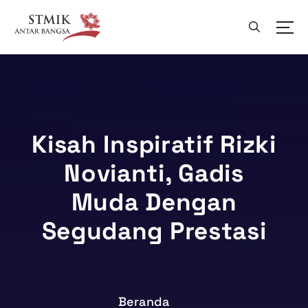
L
e
w
a
t
i
k
e
k
Kisah Inspiratif Rizki
o
Novianti, Gadis
n
t
Muda Dengan
e
n
Segudang Prestasi
Beranda