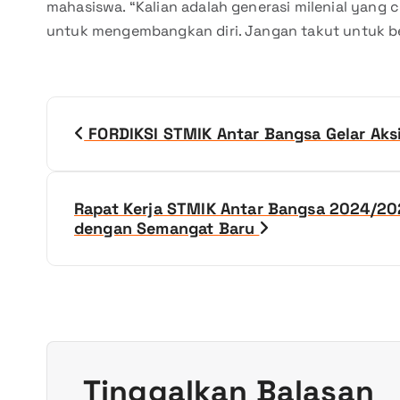
mahasiswa. “Kalian adalah generasi milenial yang 
untuk mengembangkan diri. Jangan takut untuk ber
N
FORDIKSI STMIK Antar Bangsa Gelar Aks
a
v
Rapat Kerja STMIK Antar Bangsa 2024/20
dengan Semangat Baru
i
g
a
s
Tinggalkan Balasan