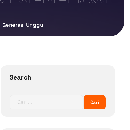
i Generasi Unggul
Search
C
a
r
i