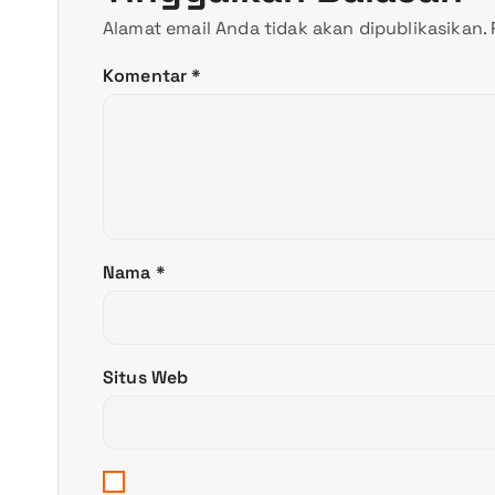
i
Alamat email Anda tidak akan dipublikasikan.
p
Komentar
*
o
s
Nama
*
Situs Web