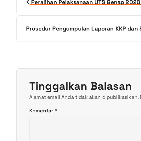
Peralihan Pelaksanaan UTS Genap 2020
a
v
Prosedur Pengumpulan Laporan KKP dan S
i
g
a
Tinggalkan Balasan
s
Alamat email Anda tidak akan dipublikasikan.
i
Komentar
*
p
o