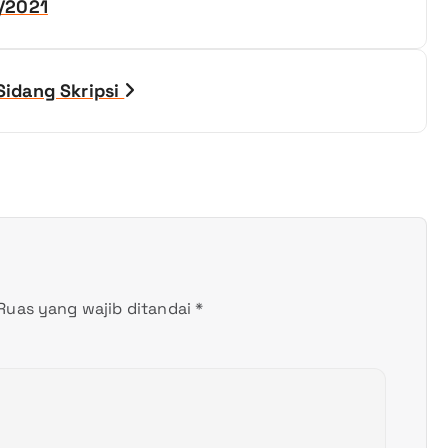
/2021
idang Skripsi
Ruas yang wajib ditandai
*