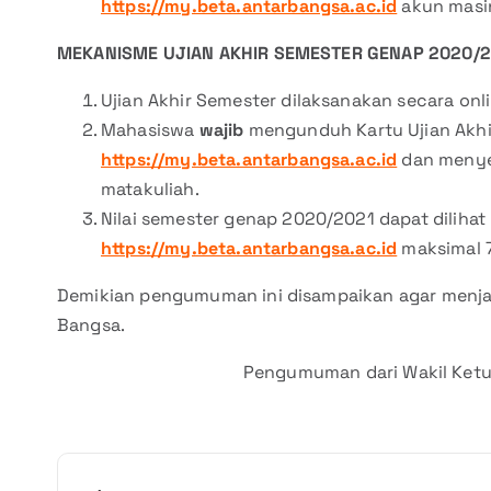
https://my.beta.antarbangsa.ac.id
akun masi
MEKANISME UJIAN AKHIR SEMESTER GENAP 2020/2
Ujian Akhir Semester dilaksanakan secara onl
Mahasiswa
wajib
mengunduh Kartu Ujian Akhir
https://my.beta.antarbangsa.ac.id
dan menye
matakuliah.
Nilai semester genap 2020/2021 dapat diliha
https://my.beta.antarbangsa.ac.id
maksimal 7
Demikian pengumuman ini disampaikan agar menjad
Bangsa.
Pengumuman dari Wakil Ketu
N