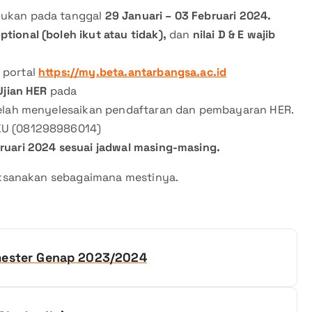
kukan pada tanggal
29 Januari – 03 Februari 2024.
optional (boleh ikut atau tidak),
dan
nilai D & E wajib
 portal
https://my.beta.antarbangsa.ac.id
Ujian HER
pada
lah menyelesaikan pendaftaran dan pembayaran HER.
KU (081298986014)
ruari 2024 sesuai jadwal masing-masing.
ksanakan sebagaimana mestinya.
emester Genap 2023/2024