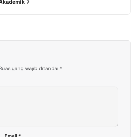
p Akademik
Ruas yang wajib ditandai
*
Email
*