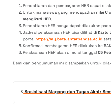
Pendaftaran dan pembayaran HER dapat dila
Untuk mahasiswa yang mendapatkan
nilai C 
mengikuti HER
.
Pendaftaran HER hanya dapat dilakukan pada
Jadwal pelaksanaan HER bisa dilihat di
Kartu 
portal
https://my.beta.antarbangsa.ac.id
sete
Konfirmasi pembayaran HER dilakukan ke BA
Pelaksanaan HER akan dimulai tanggal
05 Feb
Demikian pengumuman ini disampaikan untuk dila
N
Sosialisasi Magang dan Tugas Akhir S
a