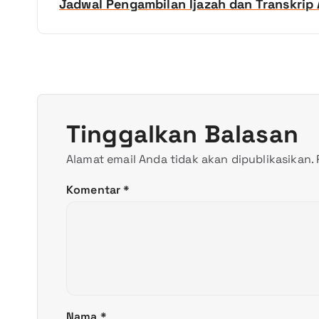
v
Jadwal Pengambilan Ijazah dan Transkri
i
g
a
Tinggalkan Balasan
s
Alamat email Anda tidak akan dipublikasikan.
i
Komentar
*
p
o
s
Nama
*