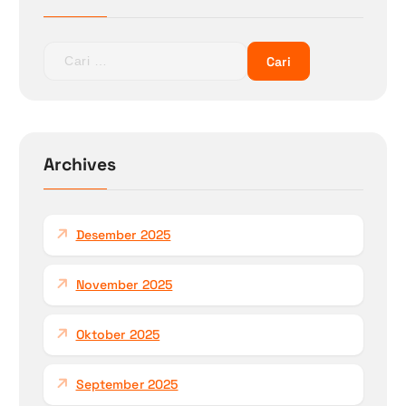
s
C
a
r
i
u
n
Archives
t
u
k
Desember 2025
:
November 2025
Oktober 2025
September 2025