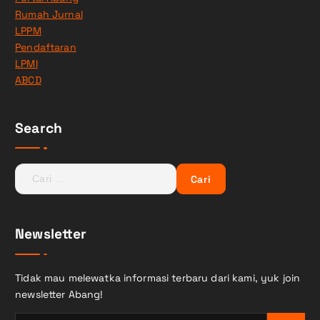
Rumah Jurnal
LPPM
Pendaftaran
LPMI
ABCD
Search
C
a
r
i
Newsletter
u
n
t
Tidak mau melewatka informasi terbaru dari kami, yuk join
u
newsletter Abang!
k
: