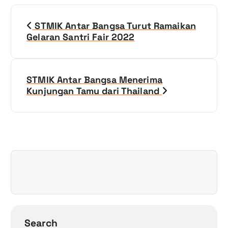
N
STMIK Antar Bangsa Turut Ramaikan
a
Gelaran Santri Fair 2022
v
i
STMIK Antar Bangsa Menerima
Kunjungan Tamu dari Thailand
g
a
s
i
p
o
Search