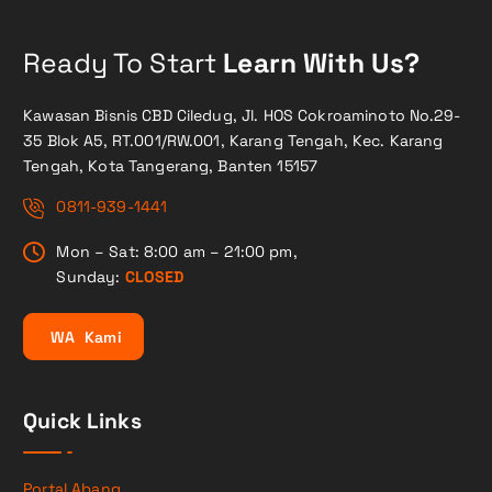
Ready To Start
Learn With Us?
Kawasan Bisnis CBD Ciledug, Jl. HOS Cokroaminoto No.29-
35 Blok A5, RT.001/RW.001, Karang Tengah, Kec. Karang
Tengah, Kota Tangerang, Banten 15157
0811-939-1441
Mon – Sat: 8:00 am – 21:00 pm,
Sunday:
CLOSED
W
A
K
a
m
i
Quick Links
Portal Abang