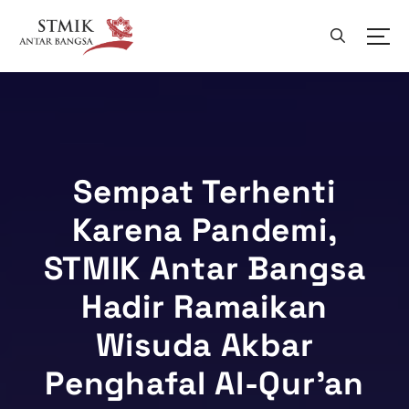
L
e
w
a
t
i
k
e
k
Sempat Terhenti
o
Karena Pandemi,
n
t
STMIK Antar Bangsa
e
n
Hadir Ramaikan
Wisuda Akbar
Penghafal Al-Qur’an