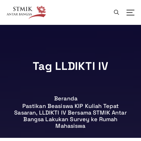
L
e
w
a
t
i
k
e
k
Tag LLDIKTI IV
o
n
t
e
n
Beranda
Pastikan Beasiswa KIP Kuliah Tepat
Sasaran, LLDIKTI IV Bersama STMIK Antar
Bangsa Lakukan Survey ke Rumah
Mahasiswa