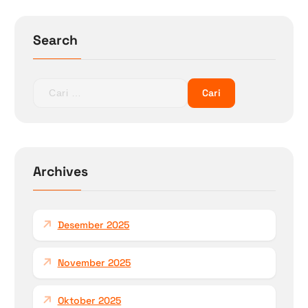
Search
C
a
r
i
u
n
Archives
t
u
k
Desember 2025
:
November 2025
Oktober 2025