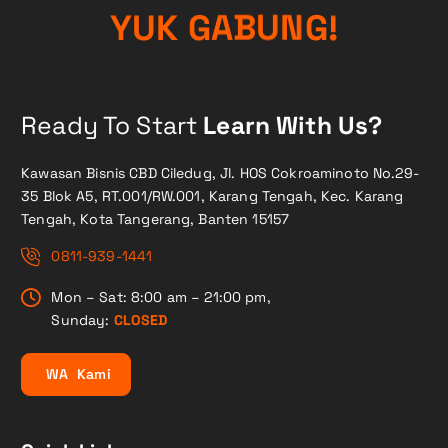
!
G
Y
U
K
N
G
A
U
B
Ready To Start
Learn With Us?
Kawasan Bisnis CBD Ciledug, Jl. HOS Cokroaminoto No.29-
35 Blok A5, RT.001/RW.001, Karang Tengah, Kec. Karang
Tengah, Kota Tangerang, Banten 15157
0811-939-1441
Mon – Sat: 8:00 am – 21:00 pm,
Sunday:
CLOSED
W
A
K
a
m
i