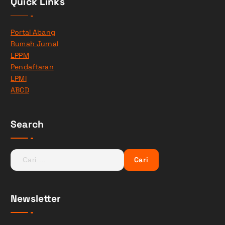
Quick Links
Portal Abang
Rumah Jurnal
LPPM
Pendaftaran
LPMI
ABCD
Search
C
a
r
i
Newsletter
u
n
t