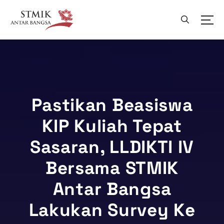
L
e
w
a
t
i
k
e
k
Pastikan Beasiswa
o
KIP Kuliah Tepat
n
t
Sasaran, LLDIKTI IV
e
n
Bersama STMIK
Antar Bangsa
Lakukan Survey Ke