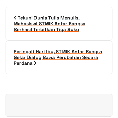
N
Tekuni Dunia Tulis Menulis,
a
Mahasiswi STMIK Antar Bangsa
Berhasil Terbitkan Tiga Buku
v
i
Peringati Hari Ibu, STMIK Antar Bangsa
g
Gelar Dialog Bawa Perubahan Secara
Perdana
a
s
i
p
o