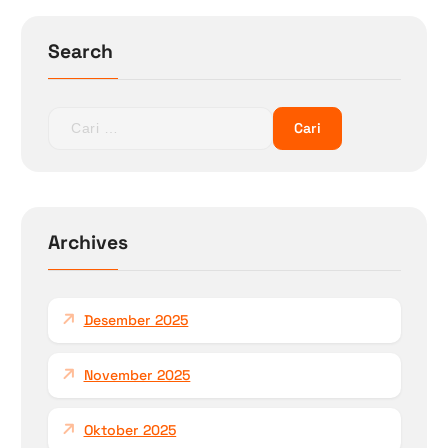
s
Search
C
a
r
i
u
n
Archives
t
u
k
Desember 2025
:
November 2025
Oktober 2025