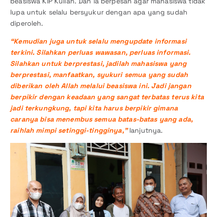
beasiswa KIP Kuliah. Dan ia berpesan agar mahasiswa tidak
lupa untuk selalu bersyukur dengan apa yang sudah
diperoleh.
“Kemudian juga untuk selalu mengupdate informasi
terkini. Silahkan perluas wawasan, perluas informasi.
Silahkan untuk berprestasi, jadilah mahasiswa yang
berprestasi, manfaatkan, syukuri semua yang sudah
diberikan oleh Allah melalui beasiswa ini. Jadi jangan
berpikir dengan keadaan yang sangat terbatas terus kita
jadi terkungkung, tapi kita harus berpikir gimana
caranya bisa menembus semua batas-batas yang ada,
raihlah mimpi setinggi-tingginya,”
lanjutnya.