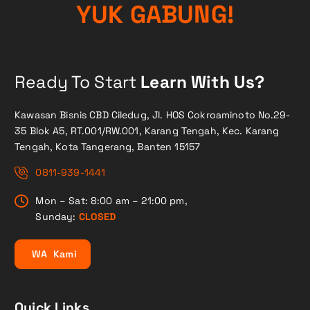
Y
U
K
G
A
B
U
N
G
!
Ready To Start
Learn With Us?
Kawasan Bisnis CBD Ciledug, Jl. HOS Cokroaminoto No.29-
35 Blok A5, RT.001/RW.001, Karang Tengah, Kec. Karang
Tengah, Kota Tangerang, Banten 15157
0811-939-1441
Mon – Sat: 8:00 am – 21:00 pm,
Sunday:
CLOSED
W
A
K
a
m
i
Quick Links