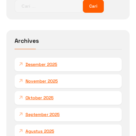
C
a
r
i
u
n
Archives
t
u
k
Desember 2025
:
November 2025
Oktober 2025
September 2025
Agustus 2025