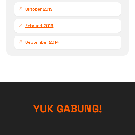
Oktober 2019
Februari 2019
September 2014
!
G
Y
U
K
N
G
U
A
B