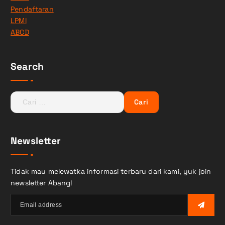
Pendaftaran
LPMI
ABCD
Search
C
a
r
i
Newsletter
u
n
t
Tidak mau melewatka informasi terbaru dari kami, yuk join
u
newsletter Abang!
k
: