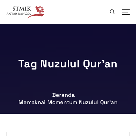
L
e
w
a
t
i
k
e
k
Tag Nuzulul Qur’an
o
n
t
e
n
Beranda
Memaknai Momentum Nuzulul Qur’an